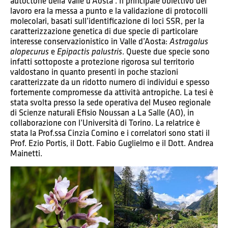
autoctone della Valle d’Aosta”. Il principale obiettivo del
lavoro era la messa a punto e la validazione di protocolli
molecolari, basati sull’identificazione di loci SSR, per la
caratterizzazione genetica di due specie di particolare
interesse conservazionistico in Valle d’Aosta:
Astragalus
e
. Queste due specie sono
alopecurus
Epipactis palustris
infatti sottoposte a protezione rigorosa sul territorio
valdostano in quanto presenti in poche stazioni
caratterizzate da un ridotto numero di individui e spesso
fortemente compromesse da attività antropiche. La tesi è
stata svolta presso la sede operativa del Museo regionale
di Scienze naturali Efisio Noussan a La Salle (AO), in
collaborazione con l’Università di Torino. La relatrice è
stata la Prof.ssa Cinzia Comino e i correlatori sono stati il
Prof. Ezio Portis, il Dott. Fabio Guglielmo e il Dott. Andrea
Mainetti.