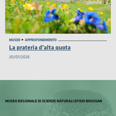
AMBIENTE
MUSEO
APPROFONDIMENTO
La prateria d’alta quota
20/07/2026
MUSEO REGIONALE DI SCIENZE NATURALI EFISIO NOUSSAN