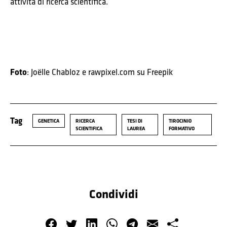
attività di ricerca scientifica.
Foto
: Joëlle Chabloz e rawpixel.com su Freepik
Tag
GENETICA
RICERCA
TESI DI
TIROCINIO
SCIENTIFICA
LAUREA
FORMATIVO
Condividi