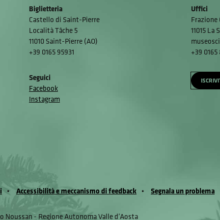
Biglietteria
Uffici
Castello di Saint-Pierre
Frazione 
Località Tâche 5
11015 La S
11010 Saint-Pierre (AO)
museosci
+39 0165 95931
+39 0165
Seguici
ISCRIV
Facebook
Instagram
i
Accessibilità e meccanismo di feedback
Segnala un problema
io Noussan - Regione Autonoma Valle d’Aosta