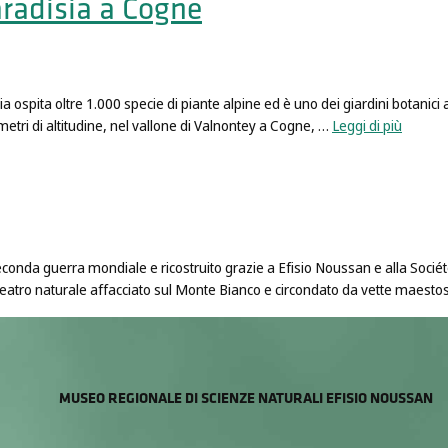
aradisia a Cogne
 ospita oltre 1.000 specie di piante alpine ed è uno dei giardini botanici al
etri di altitudine, nel vallone di Valnontey a Cogne, …
Leggi di più
nda guerra mondiale e ricostruito grazie a Efisio Noussan e alla Société de
nfiteatro naturale affacciato sul Monte Bianco e circondato da vette maesto
MUSEO REGIONALE DI SCIENZE NATURALI EFISIO NOUSSAN