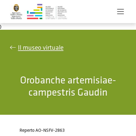
Salta al contenuto principale
}
Il museo virtuale
Orobanche artemisiae-
campestris Gaudin
Reperto AO-NSFV-2863