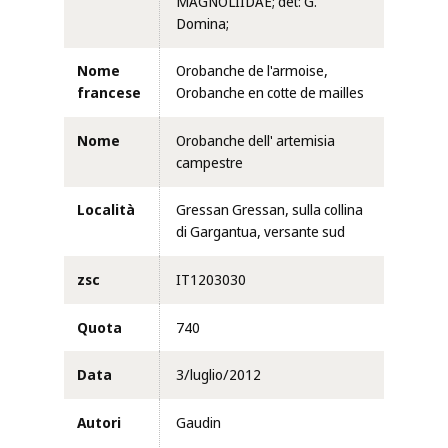
MAGNOLIIDAE; det: G.
Domina;
Nome
Orobanche de l'armoise,
francese
Orobanche en cotte de mailles
Nome
Orobanche dell' artemisia
campestre
Località
Gressan Gressan, sulla collina
di Gargantua, versante sud
zsc
IT1203030
Quota
740
Data
3/luglio/2012
Autori
Gaudin