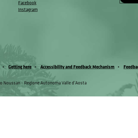
Facebook
Instagram
Getting here
Accessibility and Feedback Mechanism
Feedba
io Noussan - Regione Autonoma Valle d’Aosta