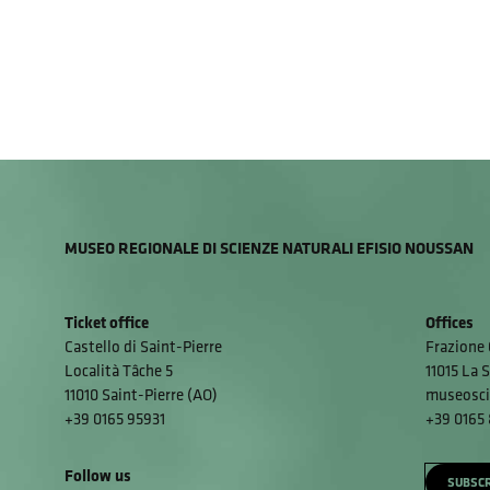
MUSEO REGIONALE DI SCIENZE NATURALI EFISIO NOUSSAN
Ticket office
Offices
Castello di Saint-Pierre
Frazione 
Località Tâche 5
11015 La S
11010 Saint-Pierre (AO)
museosci
+39 0165 95931
+39 0165
Follow us
SUBSCR