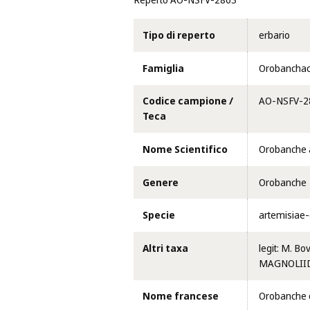
Reperto AO-NSFV-2863
Tipo di reperto
erbario
Famiglia
Orobancha
Codice campione /
AO-NSFV-2
Teca
Nome Scientifico
Orobanche 
Genere
Orobanche
Specie
artemisiae
Altri taxa
legit: M. Bo
MAGNOLIIDA
Nome francese
Orobanche d