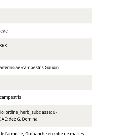
ceae
863
artemisiae-campestris Gaudin
-campestris
vio; ordine_herb_subclasse: 6-
E; det: G. Domina;
e l'armoise, Orobanche en cotte de mailles