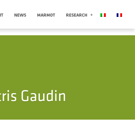
IT
NEWS
MARMOT
RESEARCH
LORE APRI SOTTOMENÙ
RESEARCH APRI 
ris Gaudin