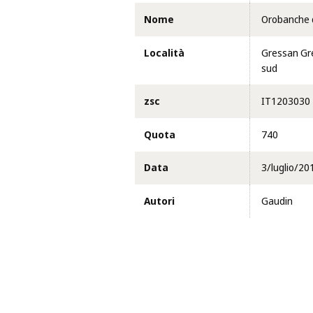
Nome
Orobanche d
Località
Gressan Gre
sud
zsc
IT1203030
Quota
740
Data
3/luglio/20
Autori
Gaudin