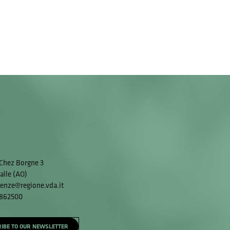
Chez Borgne 3
alle (AO)
enze@regione.vda.it
 862500
IBE TO OUR NEWSLETTER