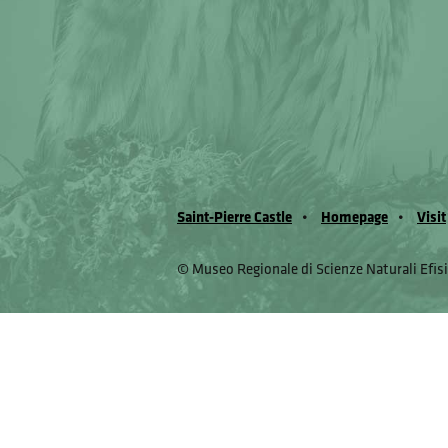
Saint-Pierre Castle
Homepage
Visit
© Museo Regionale di Scienze Naturali Eﬁs