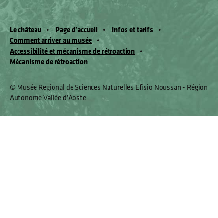
Le château
Page d’accueil
Infos et tarifs
Comment arriver au musée
Accessibilité et mécanisme de rétroaction
Mécanisme de rétroaction
© Musée Regional de Sciences Naturelles Efisio Noussan - Région
Autonome Vallée d'Aoste