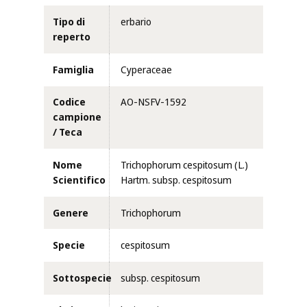
Tipo di
erbario
reperto
Famiglia
Cyperaceae
Codice
AO-NSFV-1592
campione
/ Teca
Nome
Trichophorum cespitosum (L.)
Scientifico
Hartm. subsp. cespitosum
Genere
Trichophorum
Specie
cespitosum
Sottospecie
subsp. cespitosum