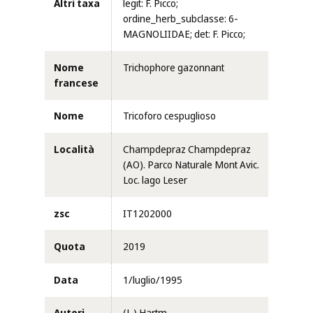
Altri taxa
legit: F. Picco;
ordine_herb_subclasse: 6-
MAGNOLIIDAE; det: F. Picco;
Nome
Trichophore gazonnant
francese
Nome
Tricoforo cespuglioso
Località
Champdepraz Champdepraz
(AO). Parco Naturale Mont Avic.
Loc. lago Leser
zsc
IT1202000
Quota
2019
Data
1/luglio/1995