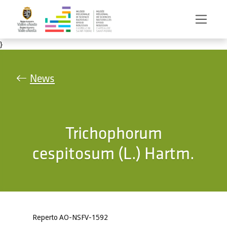
Salta al contenuto principale
}
News
Trichophorum
cespitosum (L.) Hartm.
Reperto AO-NSFV-1592