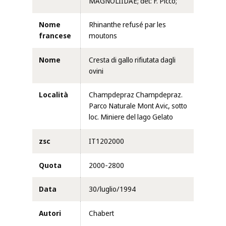
MAGNOLIIDAE; det: F. Picco;
Nome
Rhinanthe refusé par les
francese
moutons
Nome
Cresta di gallo rifiutata dagli
ovini
Località
Champdepraz Champdepraz.
Parco Naturale Mont Avic, sotto
loc. Miniere del lago Gelato
zsc
IT1202000
Quota
2000-2800
Data
30/luglio/1994
Autori
Chabert