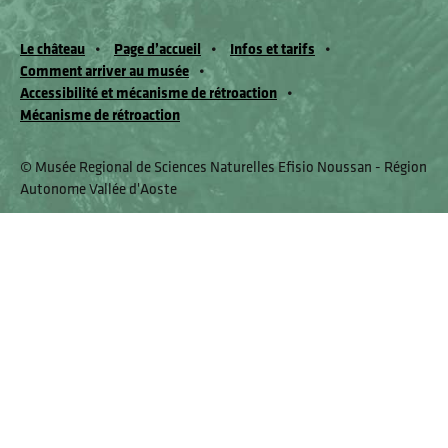
Le château
Page d’accueil
Infos et tarifs
Comment arriver au musée
Accessibilité et mécanisme de rétroaction
Mécanisme de rétroaction
© Musée Regional de Sciences Naturelles Efisio Noussan - Région
Autonome Vallée d'Aoste