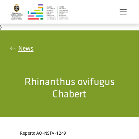
Salta al contenuto principale
}
News
Rhinanthus ovifugus
Chabert
Reperto AO-NSFV-1249