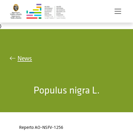
Salta al contenuto principale
}
News
Populus nigra L.
Reperto AO-NSFV-1256