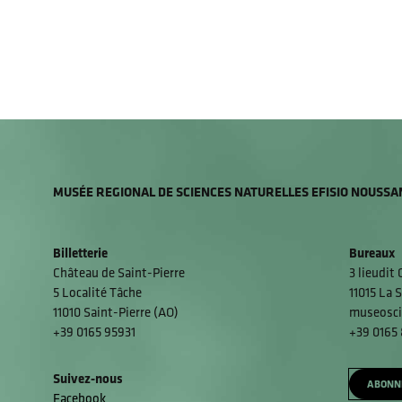
MUSÉE REGIONAL DE SCIENCES NATURELLES EFISIO NOUSSA
Billetterie
Bureaux
Château de Saint-Pierre
3 lieudit
5 Localité Tâche
11015 La S
11010 Saint-Pierre (AO)
museosci
+39 0165 95931
+39 0165
Suivez-nous
ABONN
Facebook