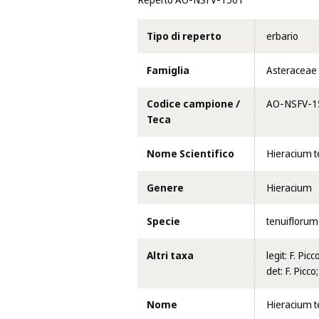
Reperto AO-NSFV-1561
Tipo di reperto
erbario
Famiglia
Asteraceae
Codice campione /
AO-NSFV-1
Teca
Nome Scientifico
Hieracium t
Genere
Hieracium
Specie
tenuiflorum
Altri taxa
legit: F. P
det: F. Picco;
Nome
Hieracium t