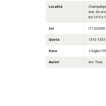
Località
Champdepra
Avic. Dx oro
tra 1315 e 
zsc
IT1202000
Quota
1315-1353
Data
1/luglio/19
Autori
Arv.-Touv.