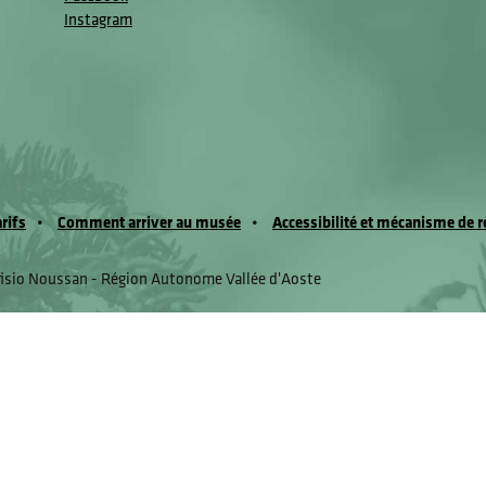
Instagram
arifs
Comment arriver au musée
Accessibilité et mécanisme de r
fisio Noussan - Région Autonome Vallée d'Aoste