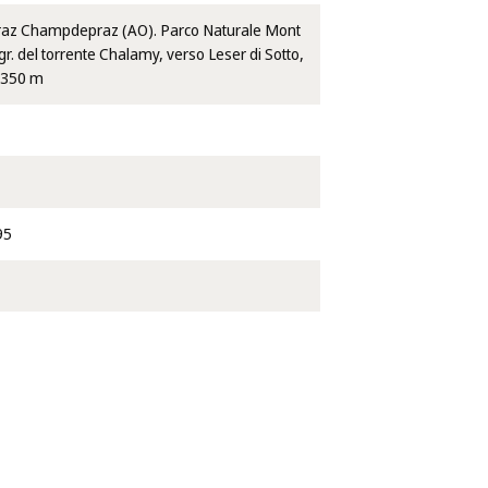
z Champdepraz (AO). Parco Naturale Mont
gr. del torrente Chalamy, verso Leser di Sotto,
1350 m
95