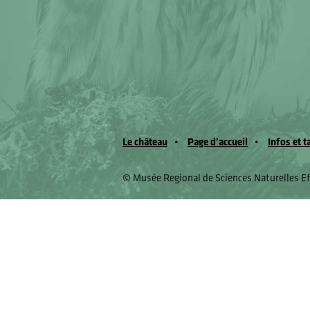
Le château
Page d’accueil
Infos et t
© Musée Regional de Sciences Naturelles E