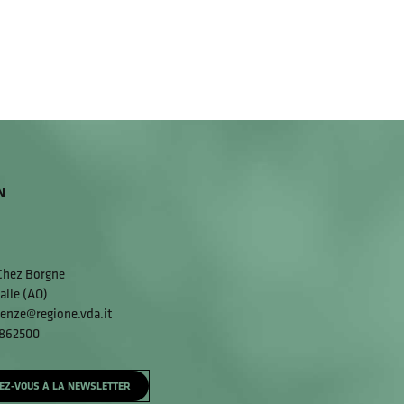
N
 Chez Borgne
alle (AO)
enze@regione.vda.it
 862500
EZ-VOUS À LA NEWSLETTER