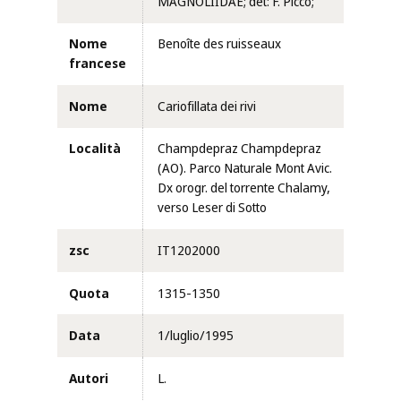
MAGNOLIIDAE; det: F. Picco;
Nome
Benoîte des ruisseaux
francese
Nome
Cariofillata dei rivi
Località
Champdepraz Champdepraz
(AO). Parco Naturale Mont Avic.
Dx orogr. del torrente Chalamy,
verso Leser di Sotto
zsc
IT1202000
Quota
1315-1350
Data
1/luglio/1995
Autori
L.