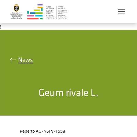
Salta al contenuto principale
}
News
Geum rivale L.
Reperto AO-NSFV-1558