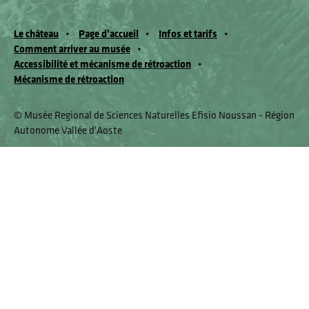
Le château
Page d’accueil
Infos et tarifs
Comment arriver au musée
Accessibilité et mécanisme de rétroaction
Mécanisme de rétroaction
© Musée Regional de Sciences Naturelles Efisio Noussan - Région
Autonome Vallée d'Aoste