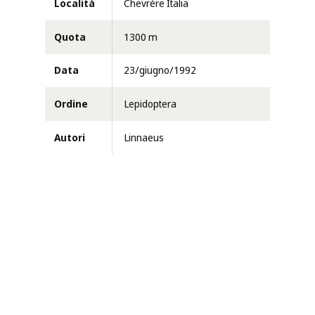
Località
Chevrère Italia
Quota
1300 m
Data
23/giugno/1992
Ordine
Lepidoptera
Autori
Linnaeus