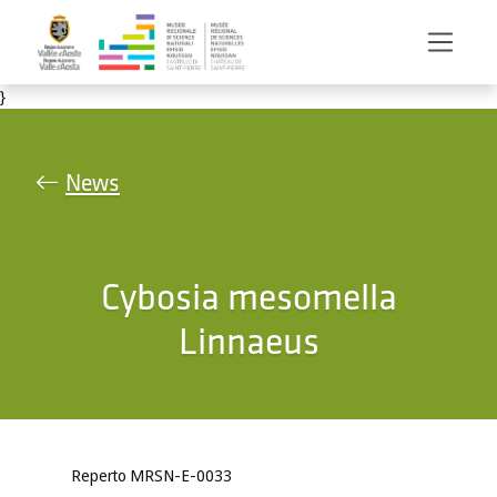
Salta al contenuto principale
}
News
Cybosia mesomella
Linnaeus
Reperto MRSN-E-0033