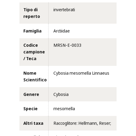
Tipo di
invertebrati
reperto
Famiglia
Arctiidae
Codice
MRSN-E-0033
campione
/ Teca
Nome
Cybosia mesomella Linnaeus
Scientifico
Genere
Cybosia
Specie
mesomella
Altri taxa
Raccoglitore: Hellmann, Reser;