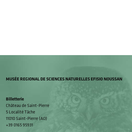
MUSÉE REGIONAL DE SCIENCES NATURELLES EFISIO NOUSSAN
Billetterie
Château de Saint-Pierre
5 Localité Tâche
11010 Saint-Pierre (AO)
+39 0165 95931