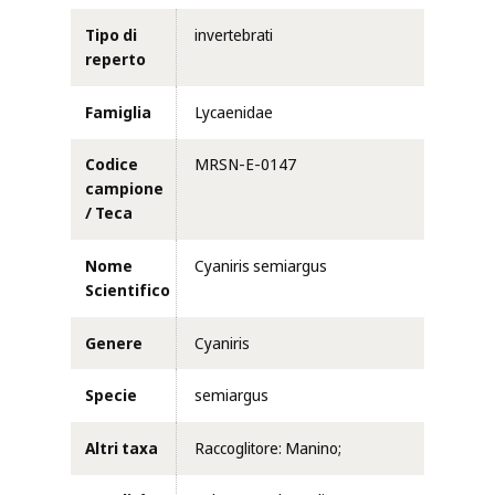
Tipo di
invertebrati
reperto
Famiglia
Lycaenidae
Codice
MRSN-E-0147
campione
/ Teca
Nome
Cyaniris semiargus
Scientifico
Genere
Cyaniris
Specie
semiargus
Altri taxa
Raccoglitore: Manino;