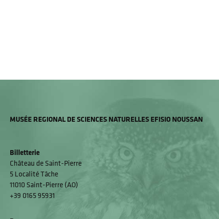
MUSÉE REGIONAL DE SCIENCES NATURELLES EFISIO NOUSSAN
Billetterie
Château de Saint-Pierre
5 Localité Tâche
11010 Saint-Pierre (AO)
+39 0165 95931