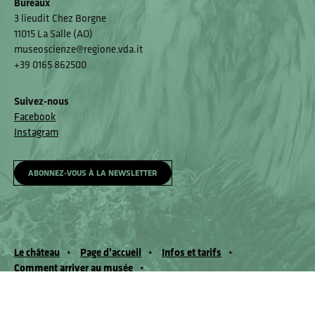
Bureaux
3 lieudit Chez Borgne
11015 La Salle (AO)
museoscienze@regione.vda.it
+39 0165 862500
Suivez-nous
Facebook
Instagram
ABONNEZ-VOUS À LA NEWSLETTER
Le château
Page d’accueil
Infos et tarifs
Comment arriver au musée
Accessibilité et mécanisme de rétroaction
Mécanisme de rétroaction