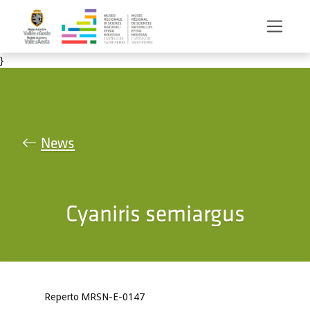
Salta al contenuto principale
}
News
Cyaniris semiargus
Reperto MRSN-E-0147