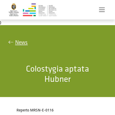
Salta al contenuto principale
}
News
Colostygia aptata
Hubner
Reperto MRSN-E-0116