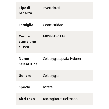
Tipo di
invertebrati
reperto
Famiglia
Geometridae
Codice
MRSN-E-0116
campione
/ Teca
Nome
Colostygia aptata Hubner
Scientifico
Genere
Colostygia
Specie
aptata
Altri taxa
Raccoglitore: Hellmann;