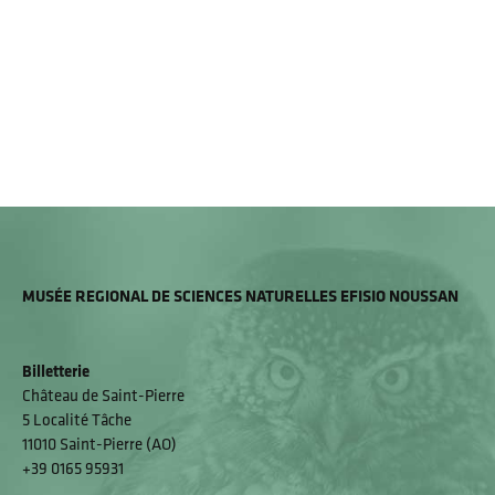
MUSÉE REGIONAL DE SCIENCES NATURELLES EFISIO NOUSSAN
Billetterie
Château de Saint-Pierre
5 Localité Tâche
11010 Saint-Pierre (AO)
+39 0165 95931