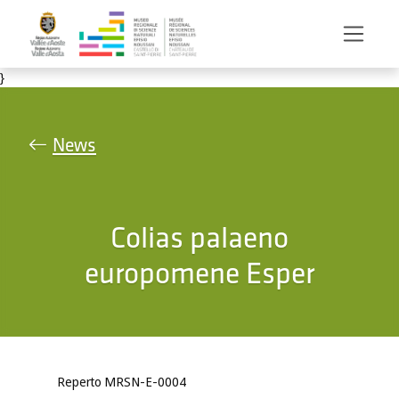
Salta al contenuto principale
}
News
Colias palaeno
europomene Esper
Reperto MRSN-E-0004