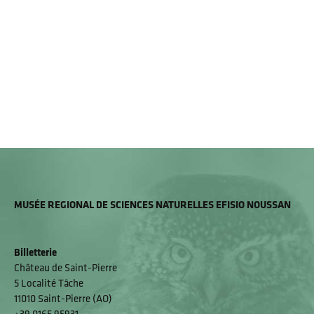
MUSÉE REGIONAL DE SCIENCES NATURELLES EFISIO NOUSSAN
Billetterie
Château de Saint-Pierre
5 Localité Tâche
11010 Saint-Pierre (AO)
+39 0165 95931