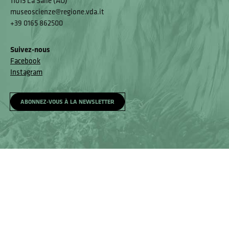
11015 La Salle (AO)
museoscienze@regione.vda.it
+39 0165 862500
Suivez-nous
Facebook
Instagram
ABONNEZ-VOUS À LA NEWSLETTER
Le château
Page d’accueil
Infos et tarifs
Comment arriver au musée
Accessibilité et mécanisme de rétroaction
Mécanisme de rétroaction
© Musée Regional de Sciences Naturelles Efisio Noussan - Région