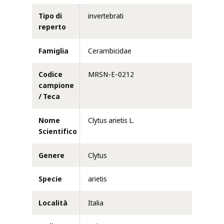
Tipo di
invertebrati
reperto
Famiglia
Cerambicidae
Codice
MRSN-E-0212
campione
/ Teca
Nome
Clytus arietis L.
Scientifico
Genere
Clytus
Specie
arietis
Località
Italia