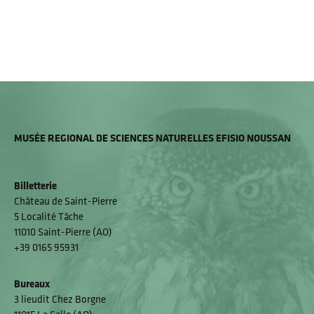
MUSÉE REGIONAL DE SCIENCES NATURELLES EFISIO NOUSSAN
Billetterie
Château de Saint-Pierre
5 Localité Tâche
11010 Saint-Pierre (AO)
+39 0165 95931
Bureaux
3 lieudit Chez Borgne