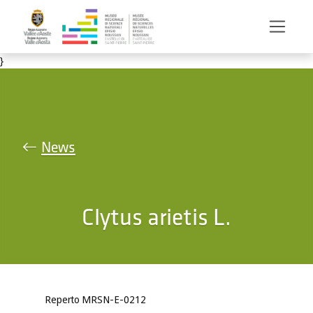
Salta al contenuto principale
}
News
Clytus arietis L.
Reperto MRSN-E-0212