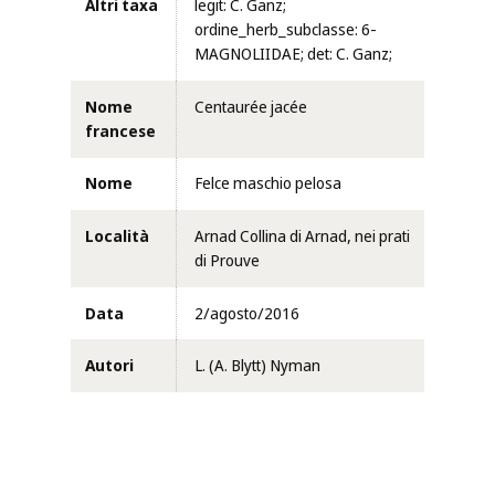
Altri taxa
legit: C. Ganz;
ordine_herb_subclasse: 6-
MAGNOLIIDAE; det: C. Ganz;
Nome
Centaurée jacée
francese
Nome
Felce maschio pelosa
Località
Arnad Collina di Arnad, nei prati
di Prouve
Data
2/agosto/2016
Autori
L. (A. Blytt) Nyman