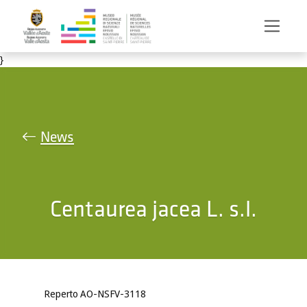
Salta al contenuto principale
}
News
Centaurea jacea L. s.l.
Reperto AO-NSFV-3118