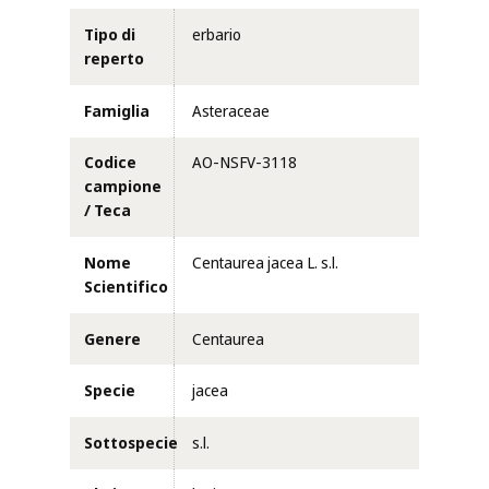
Tipo di
erbario
reperto
Famiglia
Asteraceae
Codice
AO-NSFV-3118
campione
/ Teca
Nome
Centaurea jacea L. s.l.
Scientifico
Genere
Centaurea
Specie
jacea
Sottospecie
s.l.