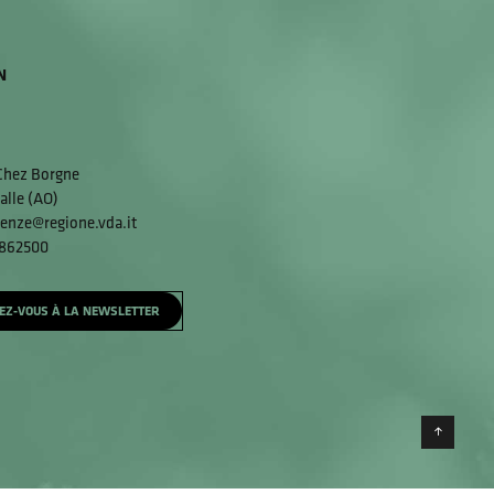
N
 Chez Borgne
alle (AO)
enze@regione.vda.it
 862500
EZ-VOUS À LA NEWSLETTER
Torna 