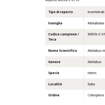
Reperto MRSN-E-0170
Tipo di reperto
invertebrati
Famiglia
Attelabidae
Codice campione /
MRSN-E-0
Teca
Nome Scientifico
Attelabus n
Genere
Attelabus
Specie
nitens
Località
Italia
Ordine
Coleoptera