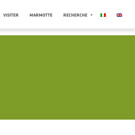
VISITER
MARMOTTE
RECHERCHE
 APRI SOTTOMENÙ
RECHERCHE APRI