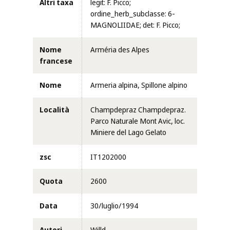
Altri taxa
legit: F. Picco;
ordine_herb_subclasse: 6-
MAGNOLIIDAE; det: F. Picco;
Nome
Arméria des Alpes
francese
Nome
Armeria alpina, Spillone alpino
Località
Champdepraz Champdepraz.
Parco Naturale Mont Avic, loc.
Miniere del Lago Gelato
zsc
IT1202000
Quota
2600
Data
30/luglio/1994