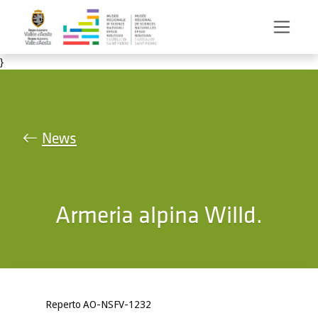
Salta al contenuto principale
}
News
Armeria alpina Willd.
Reperto AO-NSFV-1232