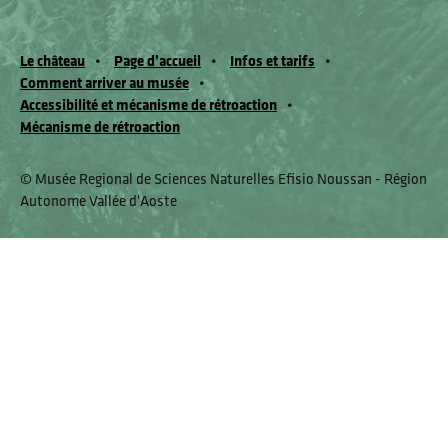
Le château
Page d’accueil
Infos et tarifs
Comment arriver au musée
Accessibilité et mécanisme de rétroaction
Mécanisme de rétroaction
© Musée Regional de Sciences Naturelles Efisio Noussan - Région
Autonome Vallée d'Aoste