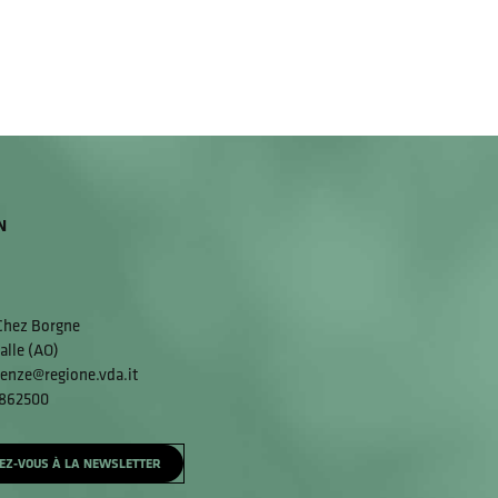
N
 Chez Borgne
alle (AO)
enze@regione.vda.it
 862500
EZ-VOUS À LA NEWSLETTER