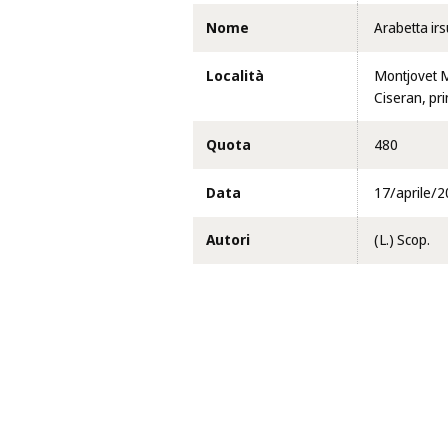
Nome
Arabetta irs
Località
Montjovet M
Ciseran, pri
Quota
480
Data
17/aprile/
Autori
(L.) Scop.