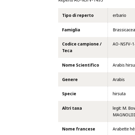
Reperto AO-NSFV-1493
Tipo di reperto
erbario
Famiglia
Brassicace
Codice campione /
AO-NSFV-1
Teca
Nome Scientifico
Arabis hirsu
Genere
Arabis
Specie
hirsuta
Altri taxa
legit: M. Bo
MAGNOLIIDA
Nome francese
Arabette hé