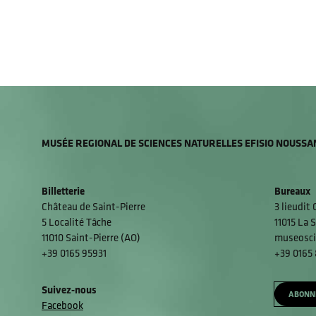
MUSÉE REGIONAL DE SCIENCES NATURELLES EFISIO NOUSSA
Billetterie
Bureaux
Château de Saint-Pierre
3 lieudit
5 Localité Tâche
11015 La S
11010 Saint-Pierre (AO)
museosci
+39 0165 95931
+39 0165
Suivez-nous
ABONN
Facebook