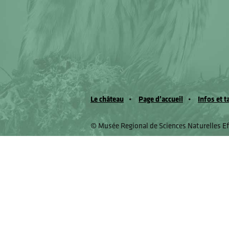
Le château
Page d’accueil
Infos et t
© Musée Regional de Sciences Naturelles E