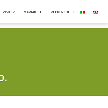
VISITER
MARMOTTE
RECHERCHE
 APRI SOTTOMENÙ
RECHERCHE APRI
p.