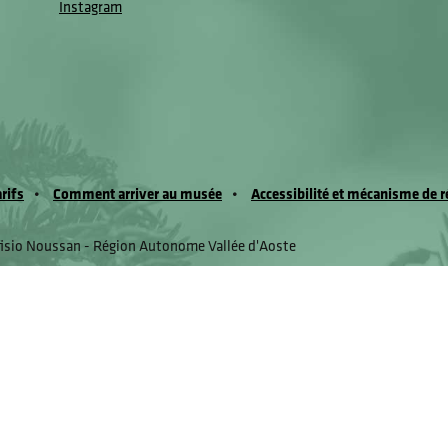
Instagram
arifs
Comment arriver au musée
Accessibilité et mécanisme de r
fisio Noussan - Région Autonome Vallée d'Aoste