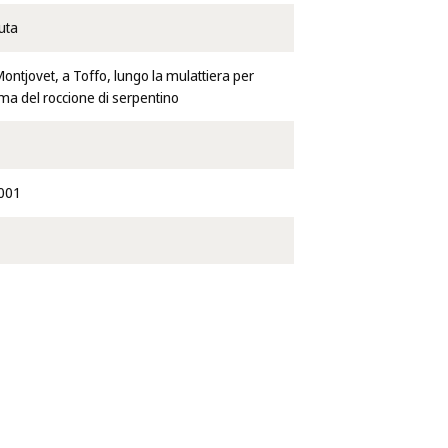
uta
ontjovet, a Toffo, lungo la mulattiera per
ma del roccione di serpentino
2001