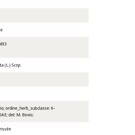
ae
493
ta (L.) Scop.
vio; ordine_herb_subclasse: 6-
E; det: M. Bovio;
rissée