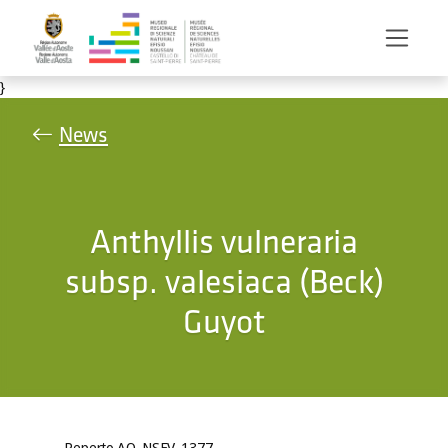
Salta al contenuto principale
}
News
Anthyllis vulneraria
subsp. valesiaca (Beck)
Guyot