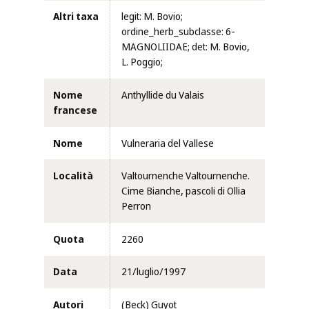
Altri taxa
legit: M. Bovio;
ordine_herb_subclasse: 6-
MAGNOLIIDAE; det: M. Bovio,
L. Poggio;
Nome
Anthyllide du Valais
francese
Nome
Vulneraria del Vallese
Località
Valtournenche Valtournenche.
Cime Bianche, pascoli di Ollia
Perron
Quota
2260
Data
21/luglio/1997
Autori
(Beck) Guyot