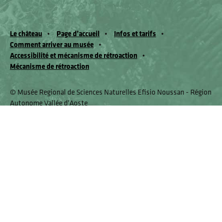
Le château
Page d’accueil
Infos et tarifs
Comment arriver au musée
Accessibilité et mécanisme de rétroaction
Mécanisme de rétroaction
© Musée Regional de Sciences Naturelles Efisio Noussan - Région
Autonome Vallée d'Aoste