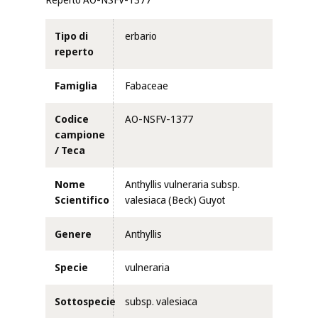
Reperto AO-NSFV-1377
Tipo di
erbario
reperto
Famiglia
Fabaceae
Codice
AO-NSFV-1377
campione
/ Teca
Nome
Anthyllis vulneraria subsp.
Scientifico
valesiaca (Beck) Guyot
Genere
Anthyllis
Specie
vulneraria
Sottospecie
subsp. valesiaca