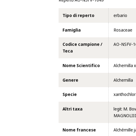
Reperto AO-NSFV-1649
Tipo di reperto
erbario
Famiglia
Rosaceae
Codice campione /
AO-NSFV-1
Teca
Nome Scientifico
Alchemilla 
Genere
Alchemilla
Specie
xanthochlo
Altri taxa
legit: M. Bo
MAGNOLIIDAE
Nome francese
Alchémille 