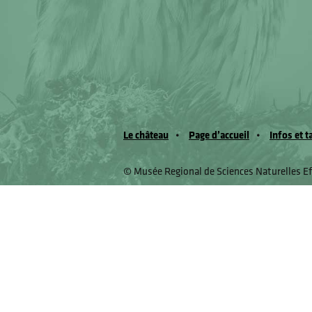
Le château
Page d’accueil
Infos et t
© Musée Regional de Sciences Naturelles E