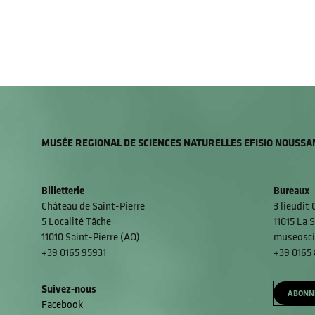
MUSÉE REGIONAL DE SCIENCES NATURELLES EFISIO NOUSSA
Billetterie
Bureaux
Château de Saint-Pierre
3 lieudit
5 Localité Tâche
11015 La S
11010 Saint-Pierre (AO)
museosci
+39 0165 95931
+39 0165
Suivez-nous
ABONN
Facebook