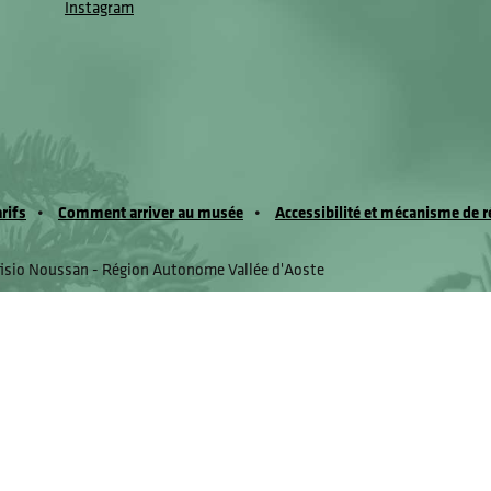
Instagram
arifs
Comment arriver au musée
Accessibilité et mécanisme de r
fisio Noussan - Région Autonome Vallée d'Aoste