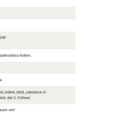
649
xanthochlora Rothm.
ra
vio; ordine_herb_subclasse: 6-
; det: S. Fröhner;
jaune-vert