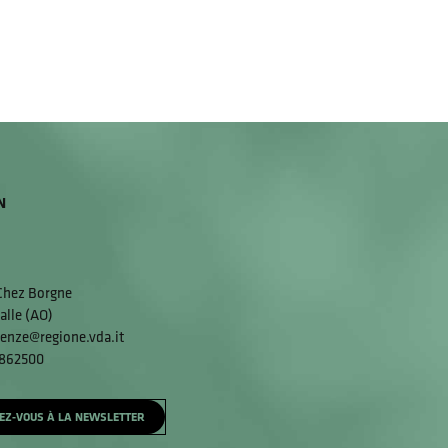
N
 Chez Borgne
alle (AO)
enze@regione.vda.it
 862500
EZ-VOUS À LA NEWSLETTER