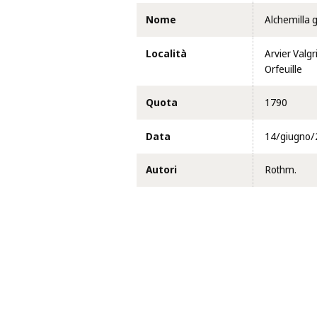
Nome
Alchemilla g
Località
Arvier Valgr
Orfeuille
Quota
1790
Data
14/giugno/
Autori
Rothm.