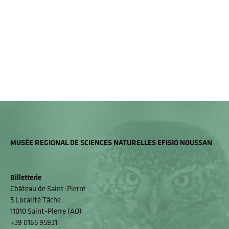
MUSÉE REGIONAL DE SCIENCES NATURELLES EFISIO NOUSSAN
Billetterie
Château de Saint-Pierre
5 Localité Tâche
11010 Saint-Pierre (AO)
+39 0165 95931