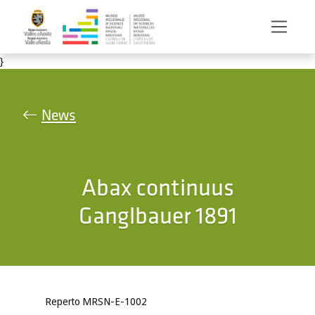
Salta al contenuto principale
}
News
Abax continuus
Ganglbauer 1891
Reperto MRSN-E-1002