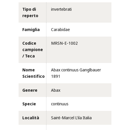
Tipo di
invertebrati
reperto
Famiglia
Carabidae
Codice
MRSN-E-1002
campione
/ Teca
Nome
Abax continuus Ganglbauer
Scientifico
1891
Genere
Abax
Specie
continuus
Località
Saint-Marcel L'ila Italia