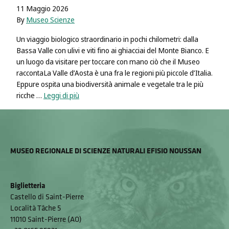
11 Maggio 2026
By
Museo Scienze
Un viaggio biologico straordinario in pochi chilometri: dalla
Bassa Valle con ulivi e viti fino ai ghiacciai del Monte Bianco. E
un luogo da visitare per toccare con mano ciò che il Museo
raccontaLa Valle d’Aosta è una fra le regioni più piccole d’Italia.
Eppure ospita una biodiversità animale e vegetale tra le più
ricche …
Leggi di più
MUSEO REGIONALE DI SCIENZE NATURALI EFISIO NOUSSAN
Biglietteria
Castello di Saint-Pierre
Località Tâche 5
11010 Saint-Pierre (AO)