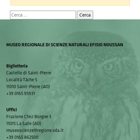
Ricerca
per:
MUSEO REGIONALE DI SCIENZE NATURALI EFISIO NOUSSAN
Biglietteria
Castello di Saint-Pierre
Località Tâche 5
11010 Saint-Pierre (AO)
+39 0165 95931
Uffici
Frazione Chez Borgne 3
11015 La Salle (AO)
museoscienze@regione.vda.it
+39 0165 862500