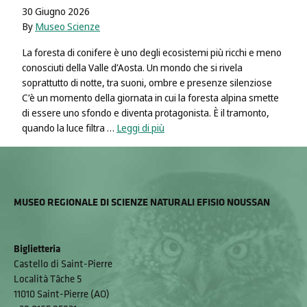
30 Giugno 2026
By
Museo Scienze
La foresta di conifere è uno degli ecosistemi più ricchi e meno
conosciuti della Valle d’Aosta. Un mondo che si rivela
soprattutto di notte, tra suoni, ombre e presenze silenziose
C’è un momento della giornata in cui la foresta alpina smette
di essere uno sfondo e diventa protagonista. È il tramonto,
quando la luce filtra …
Leggi di più
MUSEO REGIONALE DI SCIENZE NATURALI EFISIO NOUSSAN
Biglietteria
Castello di Saint-Pierre
Località Tâche 5
11010 Saint-Pierre (AO)