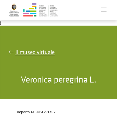
Salta al contenuto principale
}
Il museo virtuale
Veronica peregrina L.
Reperto AO-NSFV-1492