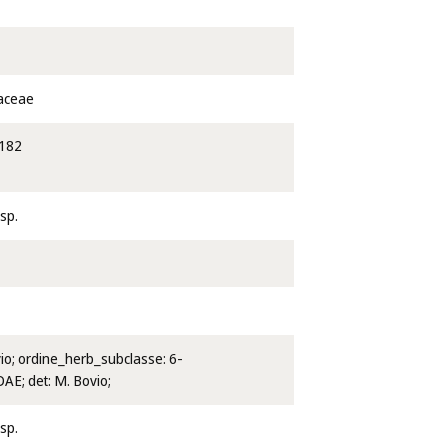
iaceae
182
sp.
vio; ordine_herb_subclasse: 6-
E; det: M. Bovio;
sp.