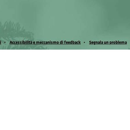
i
Accessibilità e meccanismo di feedback
Segnala un problema
io Noussan - Regione Autonoma Valle d’Aosta