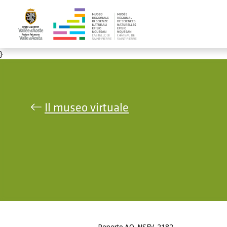
Salta al contenuto principale
}
Il museo virtuale