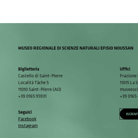
MUSEO REGIONALE DI SCIENZE NATURALI EFISIO NOUSSAN
Biglietteria
Uffici
Castello di Saint-Pierre
Frazione 
Località Tâche 5
11015 La S
11010 Saint-Pierre (AO)
museosci
+39 0165 95931
+39 0165
Seguici
ISCRIV
Facebook
Instagram