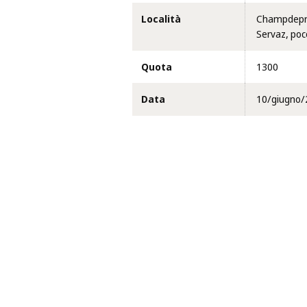
Località
Champdepraz
Servaz, poco 
Quota
1300
Data
10/giugno/