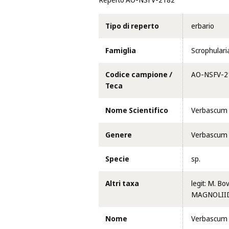
Reperto AO-NSFV-2182
Tipo di reperto
erbario
Famiglia
Scrophular
Codice campione /
AO-NSFV-2
Teca
Nome Scientifico
Verbascum 
Genere
Verbascum
Specie
sp.
Altri taxa
legit: M. Bo
MAGNOLIIDA
Nome
Verbascum 