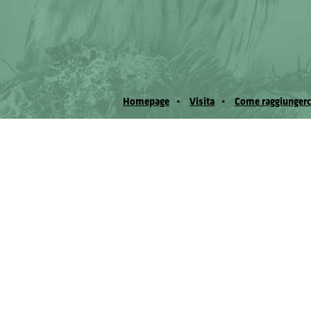
Homepage
Visita
Come raggiungerc
© Museo Regionale di Scienze Naturali Eﬁs