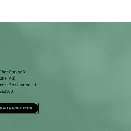
Chez Borgne 3
alle (AO)
enze@regione.vda.it
 862500
ITI ALLA NEWSLETTER