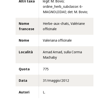
Altri taxa
legit: M. Bovio;
ordine_herb_subclasse: 6-
MAGNOLIIDAE; det: M. Bovio;
Nome
Herbe-aux-chats, Valériane
francese
officinale
Nome
Valeriana officinale
Località
Arnad Arnad, sulla Corma
Machaby
Quota
775
Data
31/maggio/2012
Autori
L.