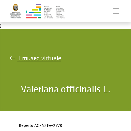
Salta al contenuto principale
}
Il museo virtuale
Valeriana officinalis L.
Reperto AO-NSFV-2770