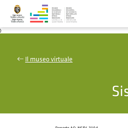
Salta al contenuto principale
}
Il museo virtuale
Si