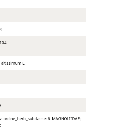
ae
104
altissimum L.
m
s
anz; ordine_herb_subclasse: 6-MAGNOLIIDAE;
;