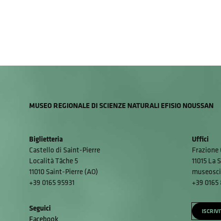
MUSEO REGIONALE DI SCIENZE NATURALI EFISIO NOUSSAN
Biglietteria
Uffici
Castello di Saint-Pierre
Frazione 
Località Tâche 5
11015 La S
11010 Saint-Pierre (AO)
museosci
+39 0165 95931
+39 0165
Seguici
ISCRIV
Facebook