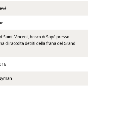
levé
ne
nt Saint-Vincent, bosco di Sapé presso
na di raccolta detriti della frana del Grand
016
) Nyman