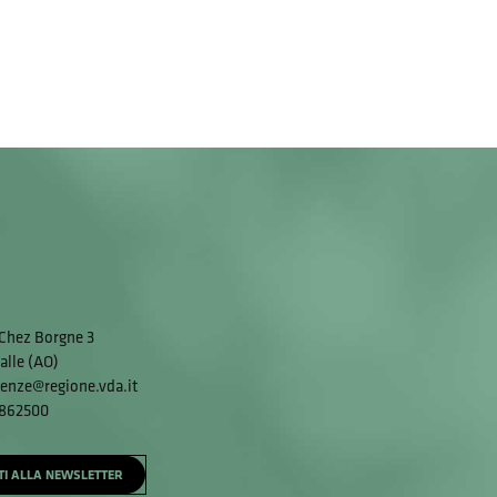
Chez Borgne 3
alle (AO)
enze@regione.vda.it
 862500
ITI ALLA NEWSLETTER