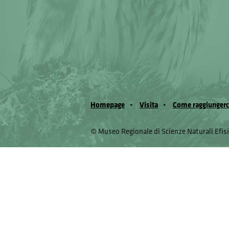
Homepage
Visita
Come raggiungerc
© Museo Regionale di Scienze Naturali Eﬁs