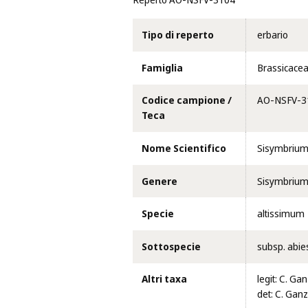
Reperto AO-NSFV-3104
Tipo di reperto
erbario
Famiglia
Brassicace
Codice campione /
AO-NSFV-3
Teca
Nome Scientifico
Sisymbrium 
Genere
Sisymbriu
Specie
altissimum
Sottospecie
subsp. abie
Altri taxa
legit: C. G
det: C. Ganz