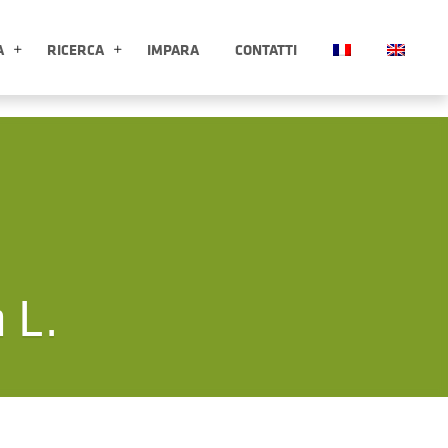
A
RICERCA
IMPARA
CONTATTI
ESPLORA APRI SOTTOMENÙ
RICERCA APRI SOTTOMENÙ
 L.