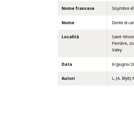
Nome francese
Sisymbre é
Nome
Dente di ca
Località
Saint-Vince
Perrière, zo
Valey
Data
6/giugno/2
Autori
L. (A. Blytt