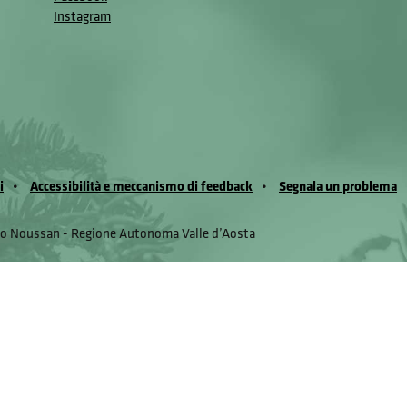
Instagram
i
Accessibilità e meccanismo di feedback
Segnala un problema
io Noussan - Regione Autonoma Valle d’Aosta