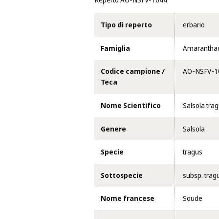
Reperto AO-NSFV-1044
Tipo di reperto
erbario
Famiglia
Amarantha
Codice campione /
AO-NSFV-1
Teca
Nome Scientifico
Salsola trag
Genere
Salsola
Specie
tragus
Sottospecie
subsp. trag
Nome francese
Soude