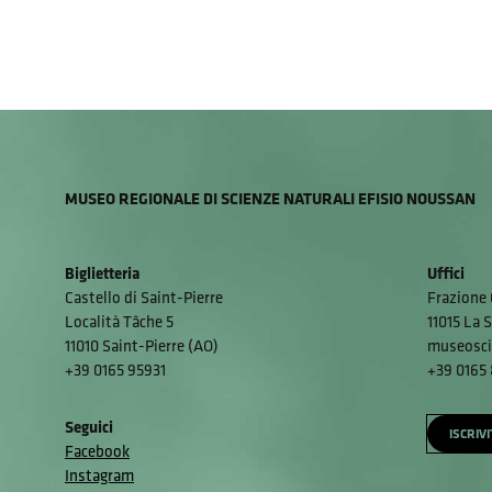
MUSEO REGIONALE DI SCIENZE NATURALI EFISIO NOUSSAN
Biglietteria
Uffici
Castello di Saint-Pierre
Frazione 
Località Tâche 5
11015 La S
11010 Saint-Pierre (AO)
museosci
+39 0165 95931
+39 0165
Seguici
ISCRIV
Facebook
Instagram