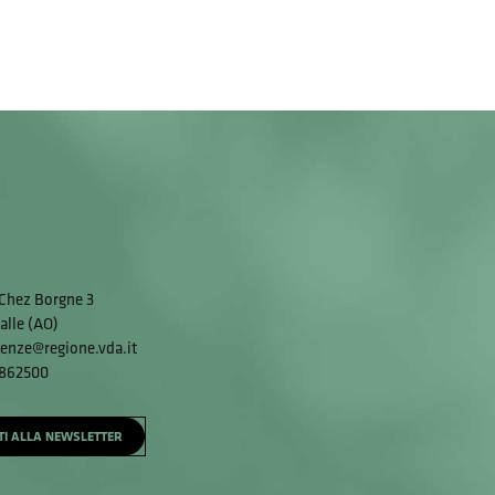
Chez Borgne 3
alle (AO)
enze@regione.vda.it
 862500
ITI ALLA NEWSLETTER