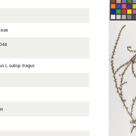
ceae
044
us L. subsp. tragus
us