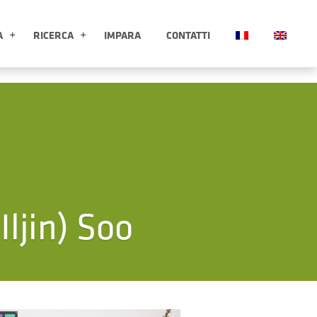
A
RICERCA
IMPARA
CONTATTI
ESPLORA APRI SOTTOMENÙ
RICERCA APRI SOTTOMENÙ
Iljin) Soo
Clicca per ingrandire l'immagin