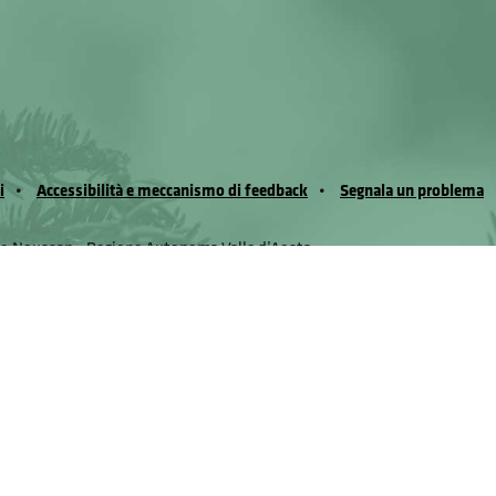
i
Accessibilità e meccanismo di feedback
Segnala un problema
io Noussan - Regione Autonoma Valle d’Aosta