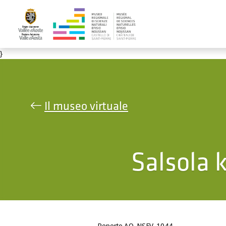
Salta al contenuto principale
}
Il museo virtuale
Salsola k