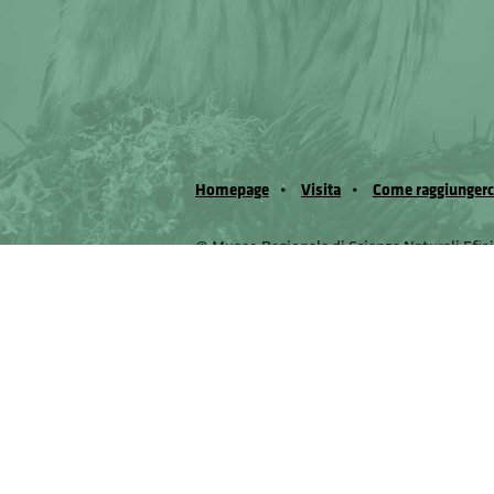
Homepage
Visita
Come raggiungerc
© Museo Regionale di Scienze Naturali Eﬁs