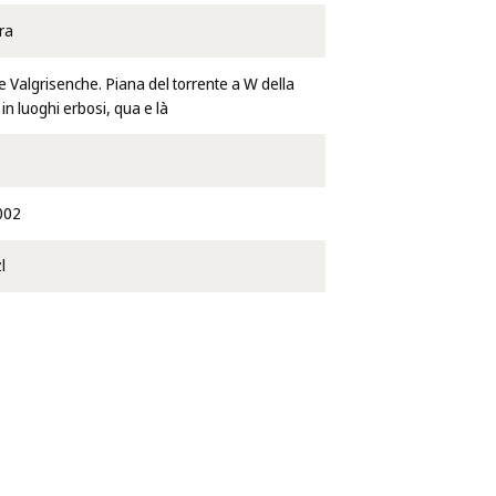
ra
e Valgrisenche. Piana del torrente a W della
in luoghi erbosi, qua e là
002
l