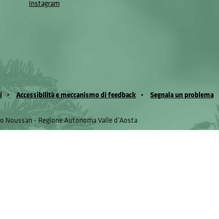
Instagram
i
Accessibilità e meccanismo di feedback
Segnala un problema
io Noussan - Regione Autonoma Valle d’Aosta