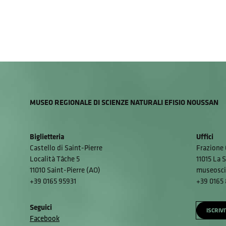
MUSEO REGIONALE DI SCIENZE NATURALI EFISIO NOUSSAN
Biglietteria
Uffici
Castello di Saint-Pierre
Frazione 
Località Tâche 5
11015 La S
11010 Saint-Pierre (AO)
museosci
+39 0165 95931
+39 0165
Seguici
ISCRIV
Facebook