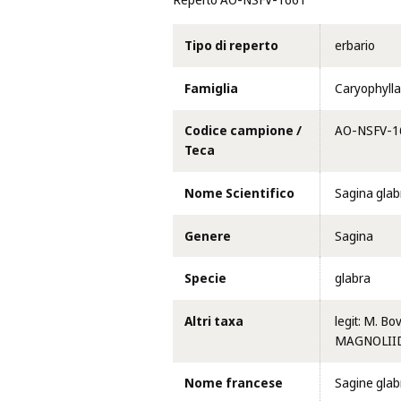
Reperto AO-NSFV-1661
Tipo di reperto
erbario
Famiglia
Caryophyll
Codice campione /
AO-NSFV-1
Teca
Nome Scientifico
Sagina glabr
Genere
Sagina
Specie
glabra
Altri taxa
legit: M. Bo
MAGNOLIIDA
Nome francese
Sagine glab