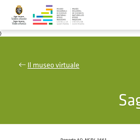
Salta al contenuto principale
}
Il museo virtuale
Sag