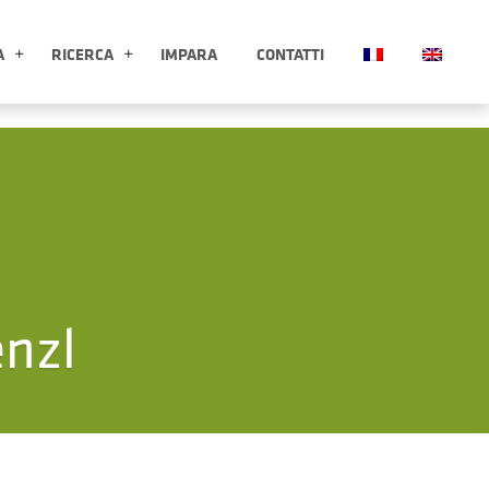
A
RICERCA
IMPARA
CONTATTI
ESPLORA APRI SOTTOMENÙ
RICERCA APRI SOTTOMENÙ
enzl