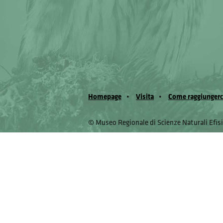
Homepage
Visita
Come raggiungerc
© Museo Regionale di Scienze Naturali Eﬁs