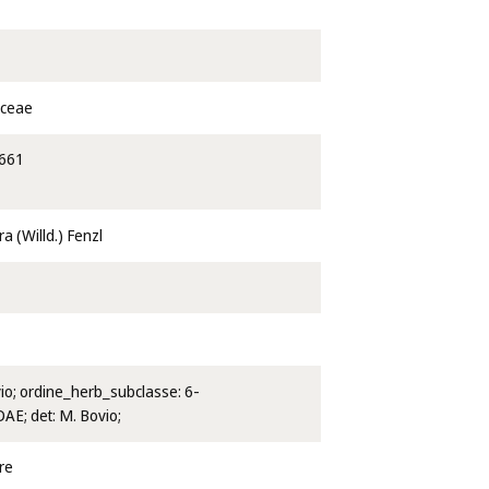
aceae
661
a (Willd.) Fenzl
vio; ordine_herb_subclasse: 6-
E; det: M. Bovio;
re