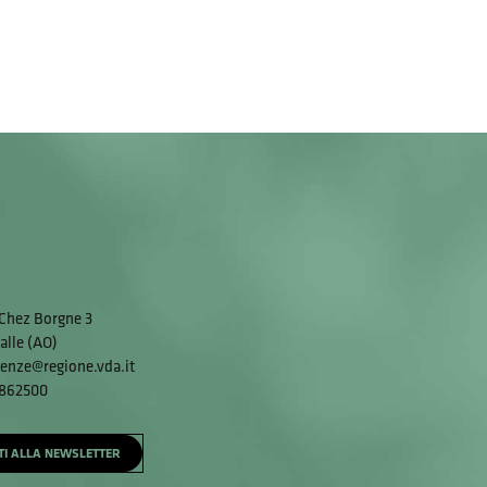
Chez Borgne 3
alle (AO)
enze@regione.vda.it
 862500
ITI ALLA NEWSLETTER