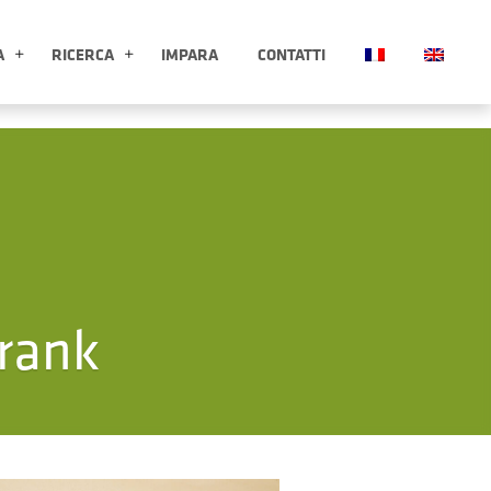
A
RICERCA
IMPARA
CONTATTI
ESPLORA APRI SOTTOMENÙ
RICERCA APRI SOTTOMENÙ
rank
Clicca per ingrandire l'immagin