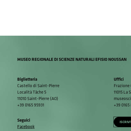
MUSEO REGIONALE DI SCIENZE NATURALI EFISIO NOUSSAN
Biglietteria
Uffici
Castello di Saint-Pierre
Frazione 
Località Tâche 5
11015 La S
11010 Saint-Pierre (AO)
museosci
+39 0165 95931
+39 0165
Seguici
ISCRIV
Facebook