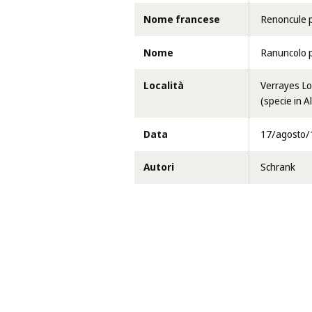
Nome francese
Renoncule 
Nome
Ranuncolo p
Località
Verrayes Loc
(specie in A
Data
17/agosto/
Autori
Schrank