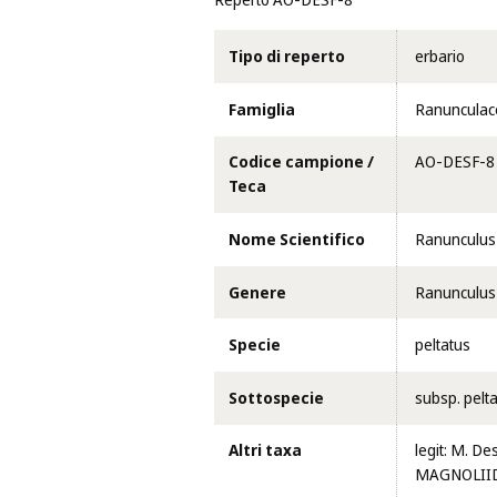
Reperto AO-DESF-8
Tipo di reperto
erbario
Famiglia
Ranunculac
Codice campione /
AO-DESF-8
Teca
Nome Scientifico
Ranunculus 
Genere
Ranunculus
Specie
peltatus
Sottospecie
subsp. pelt
Altri taxa
legit: M. D
MAGNOLIIDAE