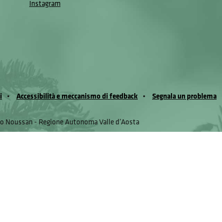
Instagram
i
Accessibilità e meccanismo di feedback
Segnala un problema
io Noussan - Regione Autonoma Valle d’Aosta