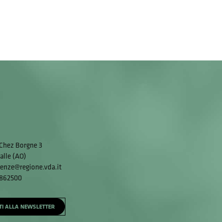
Chez Borgne 3
alle (AO)
enze@regione.vda.it
 862500
ITI ALLA NEWSLETTER