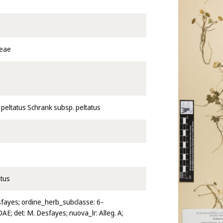
eae
peltatus Schrank subsp. peltatus
atus
esfayes; ordine_herb_subclasse: 6-
; det: M. Desfayes; nuova_lr: Alleg. A;