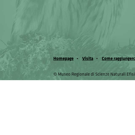
Homepage
Visita
Come raggiungerc
© Museo Regionale di Scienze Naturali Eﬁs