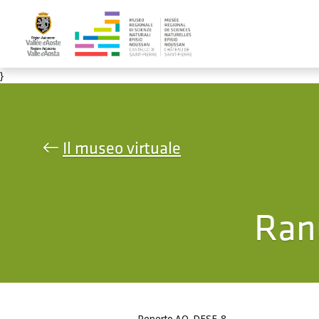
Salta al contenuto principale
}
Il museo virtuale
Ran