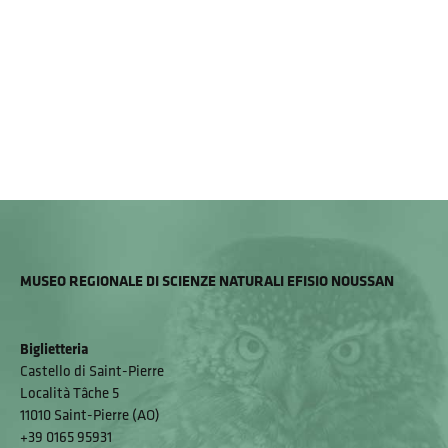
MUSEO REGIONALE DI SCIENZE NATURALI EFISIO NOUSSAN
Biglietteria
Castello di Saint-Pierre
Località Tâche 5
11010 Saint-Pierre (AO)
+39 0165 95931