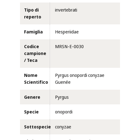
Tipo di
invertebrati
reperto
Famiglia
Hesperiidae
Codice
MRSN-E-0030
campione
/ Teca
Nome
Pyrgus onopordi conyzae
Scientifico
Guenée
Genere
Pyrgus
Specie
onopordi
Sottospecie
conyzae