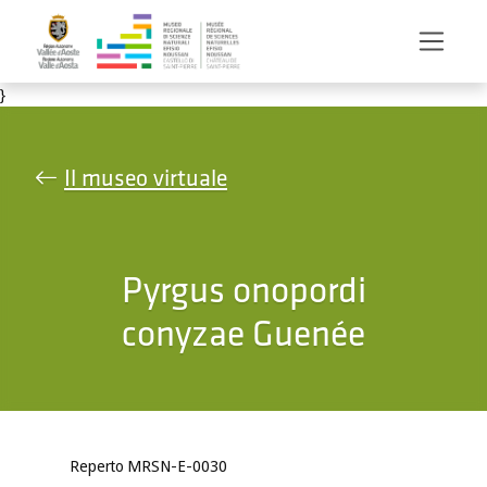
Salta al contenuto principale
}
Il museo virtuale
Pyrgus onopordi
conyzae Guenée
Reperto MRSN-E-0030