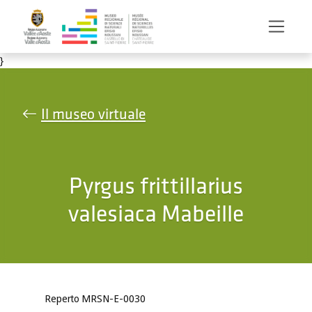
Salta al contenuto principale
}
Il museo virtuale
Pyrgus frittillarius
valesiaca Mabeille
Reperto MRSN-E-0030