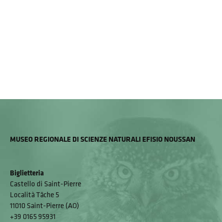
MUSEO REGIONALE DI SCIENZE NATURALI EFISIO NOUSSAN
Biglietteria
Castello di Saint-Pierre
Località Tâche 5
11010 Saint-Pierre (AO)
+39 0165 95931