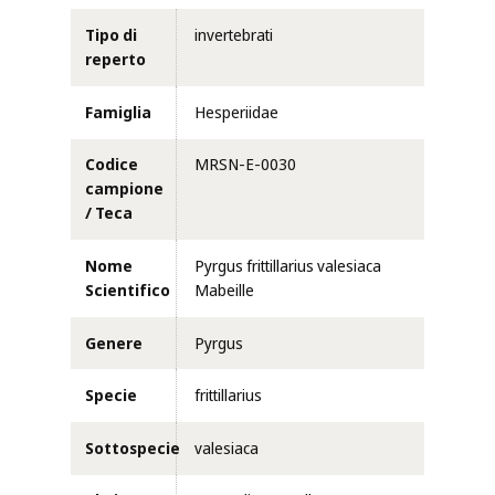
Tipo di
invertebrati
reperto
Famiglia
Hesperiidae
Codice
MRSN-E-0030
campione
/ Teca
Nome
Pyrgus frittillarius valesiaca
Scientifico
Mabeille
Genere
Pyrgus
Specie
frittillarius
Sottospecie
valesiaca