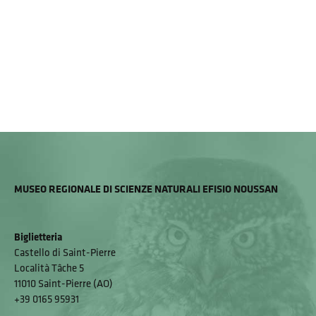
MUSEO REGIONALE DI SCIENZE NATURALI EFISIO NOUSSAN
Biglietteria
Castello di Saint-Pierre
Località Tâche 5
11010 Saint-Pierre (AO)
+39 0165 95931