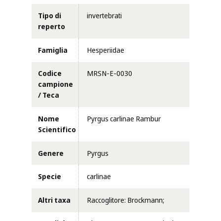
Tipo di
invertebrati
reperto
Famiglia
Hesperiidae
Codice
MRSN-E-0030
campione
/ Teca
Nome
Pyrgus carlinae Rambur
Scientifico
Genere
Pyrgus
Specie
carlinae
Altri taxa
Raccoglitore: Brockmann;