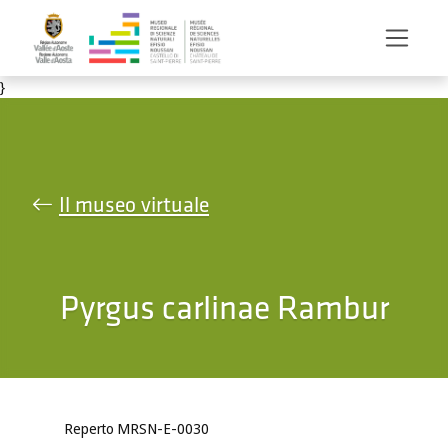
Salta al contenuto principale
}
Il museo virtuale
Pyrgus carlinae Rambur
Reperto MRSN-E-0030