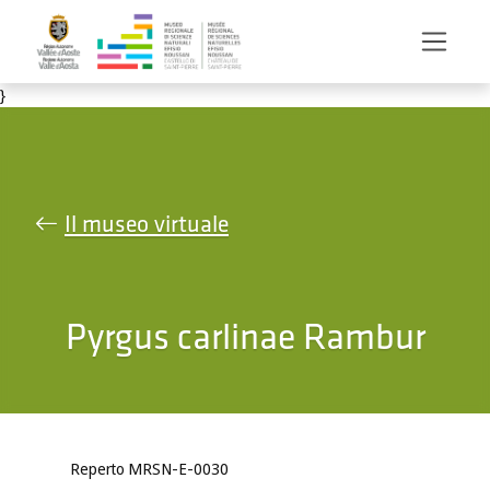
Salta al contenuto principale
}
Il museo virtuale
Pyrgus carlinae Rambur
Reperto MRSN-E-0030