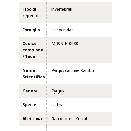
Tipo di
invertebrati
reperto
Famiglia
Hesperiidae
Codice
MRSN-E-0030
campione
/ Teca
Nome
Pyrgus carlinae Rambur
Scientifico
Genere
Pyrgus
Specie
carlinae
Altri taxa
Raccoglitore: Kristal;