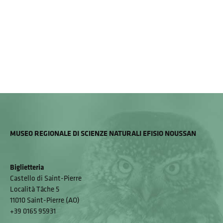
MUSEO REGIONALE DI SCIENZE NATURALI EFISIO NOUSSAN
Biglietteria
Castello di Saint-Pierre
Località Tâche 5
11010 Saint-Pierre (AO)
+39 0165 95931