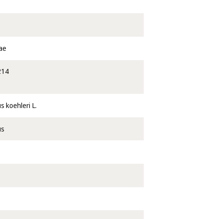
ae
214
s koehleri L.
us