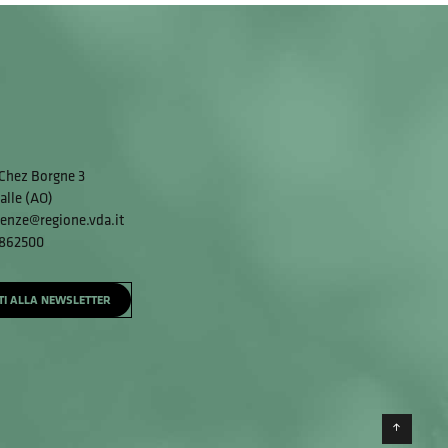
Chez Borgne 3
alle (AO)
enze@regione.vda.it
 862500
ITI ALLA NEWSLETTER