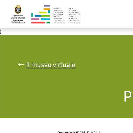
Salta al contenuto principale
}
Il museo virtuale
P