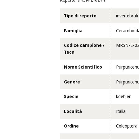
Reperto MRSN-E-0214
Tipo di reperto
invertebrati
Famiglia
Cerambicid
Codice campione /
MRSN-E-0
Teca
Nome Scientifico
Purpuricenu
Genere
Purpuricen
Specie
koehleri
Località
Italia
Ordine
Coleoptera