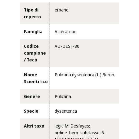
Tipo di
erbario
reperto
Famiglia
Asteraceae
Codice
AO-DESF-80
campione
/ Teca
Nome
Pulicaria dysenterica (L.) Bernh.
Scientifico
Genere
Pulicaria
Specie
dysenterica
Altri taxa
legit: M. Desfayes;
ordine_herb_subclasse: 6-