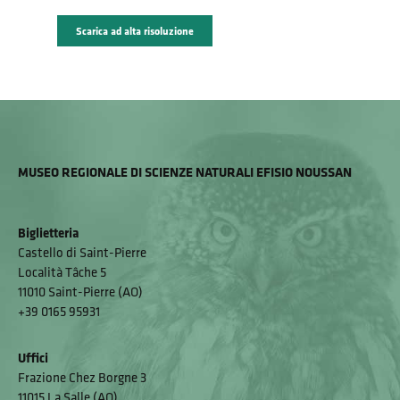
Scarica ad alta risoluzione
MUSEO REGIONALE DI SCIENZE NATURALI EFISIO NOUSSAN
Biglietteria
Castello di Saint-Pierre
Località Tâche 5
11010 Saint-Pierre (AO)
+39 0165 95931
Uffici
Frazione Chez Borgne 3
11015 La Salle (AO)