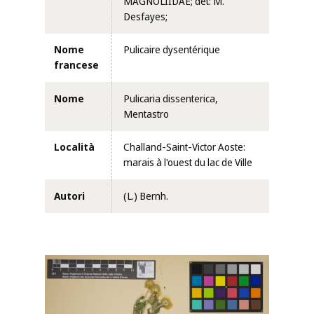
MAGNOLIIDAE; det: M.
Desfayes;
Nome
Pulicaire dysentérique
francese
Nome
Pulicaria dissenterica,
Mentastro
Località
Challand-Saint-Victor Aoste:
marais à l'ouest du lac de Ville
Autori
(L.) Bernh.
Clicca per