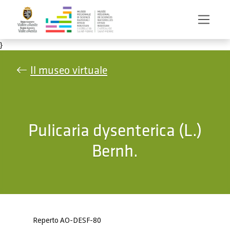
Salta al contenuto principale
}
Il museo virtuale
Pulicaria dysenterica (L.)
Bernh.
Reperto AO-DESF-80