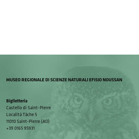
MUSEO REGIONALE DI SCIENZE NATURALI EFISIO NOUSSAN
Biglietteria
Castello di Saint-Pierre
Località Tâche 5
11010 Saint-Pierre (AO)
+39 0165 95931