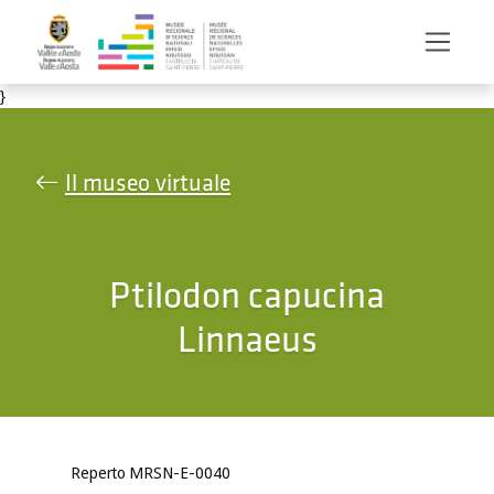
Salta al contenuto principale
}
Il museo virtuale
Ptilodon capucina
Linnaeus
Reperto MRSN-E-0040