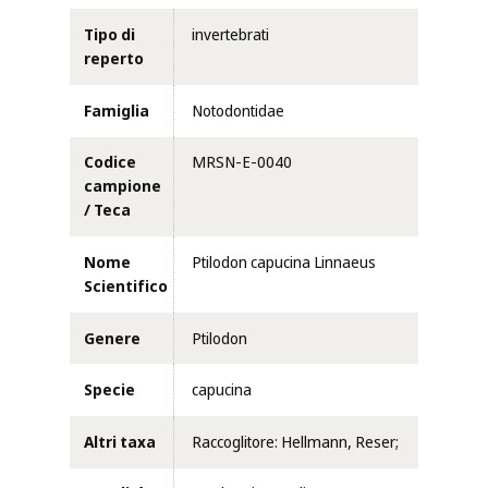
Tipo di
invertebrati
reperto
Famiglia
Notodontidae
Codice
MRSN-E-0040
campione
/ Teca
Nome
Ptilodon capucina Linnaeus
Scientifico
Genere
Ptilodon
Specie
capucina
Altri taxa
Raccoglitore: Hellmann, Reser;