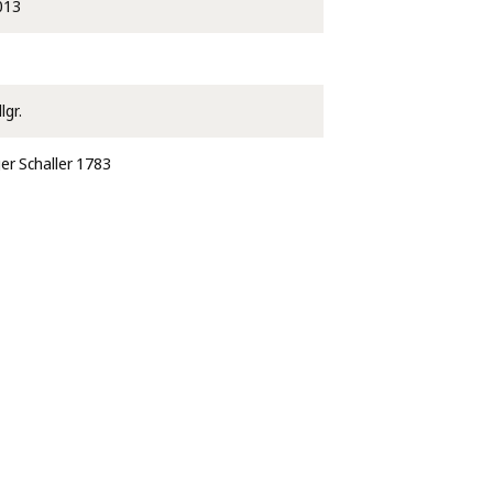
013
lgr.
er Schaller 1783