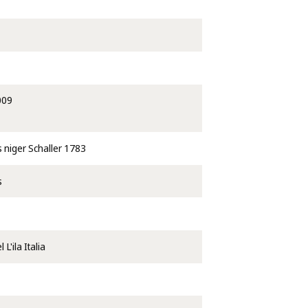
009
s niger Schaller 1783
s
L'ila Italia