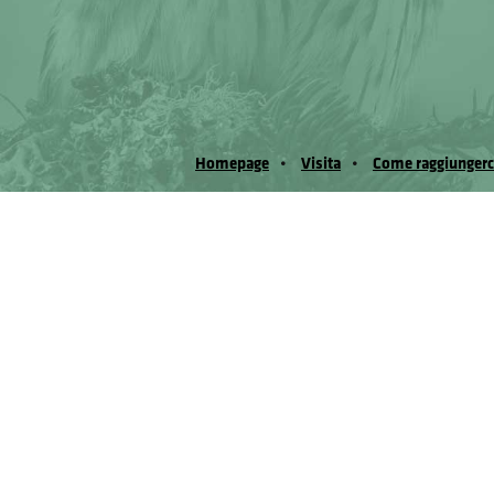
Homepage
Visita
Come raggiungerc
© Museo Regionale di Scienze Naturali Eﬁs