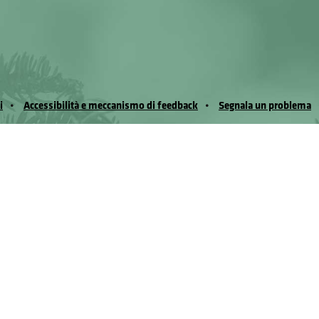
i
Accessibilità e meccanismo di feedback
Segnala un problema
io Noussan - Regione Autonoma Valle d’Aosta