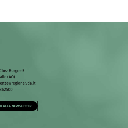
Chez Borgne 3
alle (AO)
enze@regione.vda.it
 862500
ITI ALLA NEWSLETTER