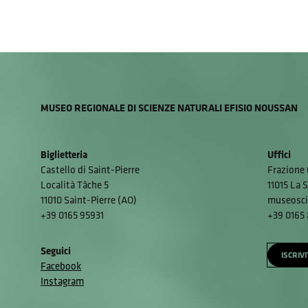
MUSEO REGIONALE DI SCIENZE NATURALI EFISIO NOUSSAN
Biglietteria
Uffici
Castello di Saint-Pierre
Frazione 
Località Tâche 5
11015 La S
11010 Saint-Pierre (AO)
museosci
+39 0165 95931
+39 0165
Seguici
ISCRIV
Facebook
Instagram