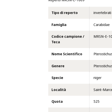
Reperto MRSN-E-1009
Tipo di reperto
invertebrati
Famiglia
Carabidae
Codice campione /
MRSN-E-1
Teca
Nome Scientifico
Pterostichu
Genere
Pterostichu
Specie
niger
Località
Saint-Marcel 
Quota
525