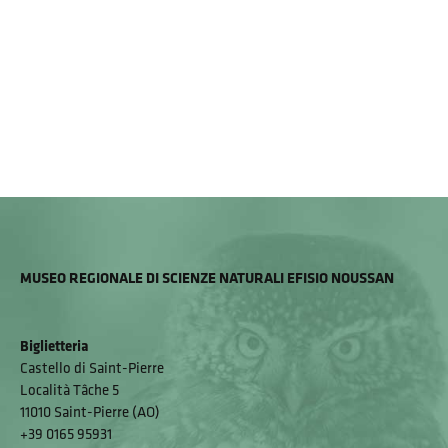
MUSEO REGIONALE DI SCIENZE NATURALI EFISIO NOUSSAN
Biglietteria
Castello di Saint-Pierre
Località Tâche 5
11010 Saint-Pierre (AO)
+39 0165 95931