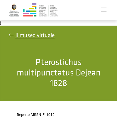
Salta al contenuto principale
}
Il museo virtuale
Pterostichus
multipunctatus Dejean
1828
Reperto MRSN-E-1012