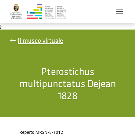
Salta al contenuto principale
}
Il museo virtuale
Pterostichus
multipunctatus Dejean
1828
Reperto MRSN-E-1012