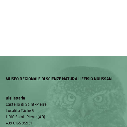
MUSEO REGIONALE DI SCIENZE NATURALI EFISIO NOUSSAN
Biglietteria
Castello di Saint-Pierre
Località Tâche 5
11010 Saint-Pierre (AO)
+39 0165 95931