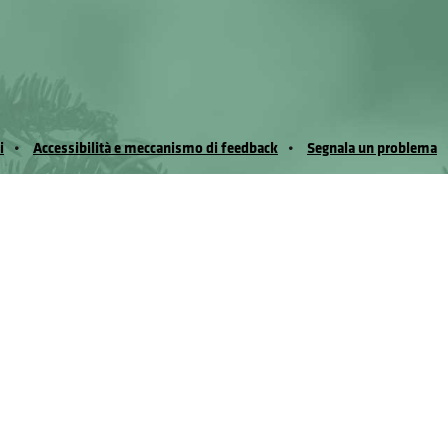
i
Accessibilità e meccanismo di feedback
Segnala un problema
io Noussan - Regione Autonoma Valle d’Aosta