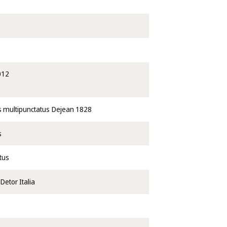
012
s multipunctatus Dejean 1828
s
tus
Detor Italia