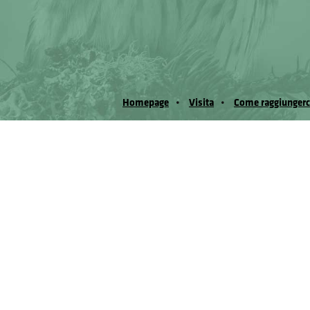
Homepage
Visita
Come raggiungerc
© Museo Regionale di Scienze Naturali Eﬁs