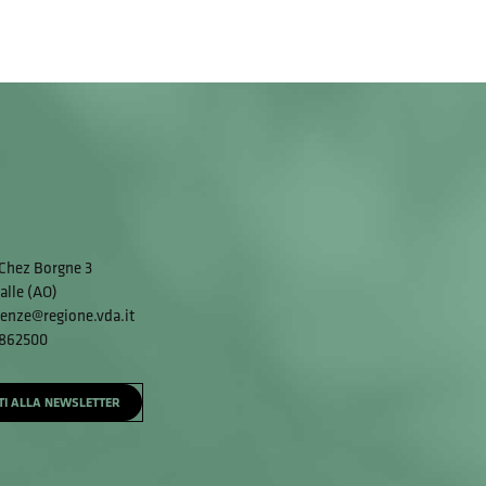
Chez Borgne 3
alle (AO)
enze@regione.vda.it
 862500
ITI ALLA NEWSLETTER