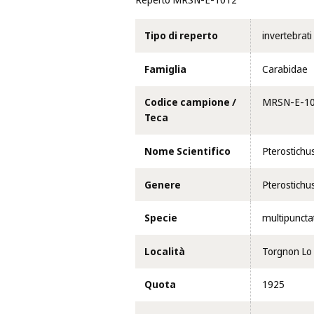
Reperto MRSN-E-1012
Tipo di reperto
invertebrati
Famiglia
Carabidae
Codice campione /
MRSN-E-1
Teca
Nome Scientifico
Pterostichu
Genere
Pterostichu
Specie
multipuncta
Località
Torgnon Lo 
Quota
1925