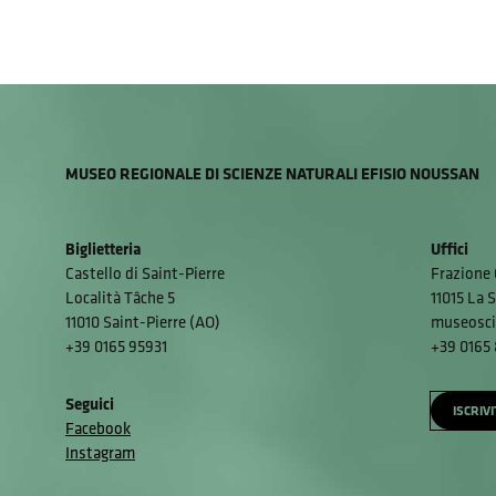
MUSEO REGIONALE DI SCIENZE NATURALI EFISIO NOUSSAN
Biglietteria
Uffici
Castello di Saint-Pierre
Frazione 
Località Tâche 5
11015 La S
11010 Saint-Pierre (AO)
museosci
+39 0165 95931
+39 0165
Seguici
ISCRIV
Facebook
Instagram