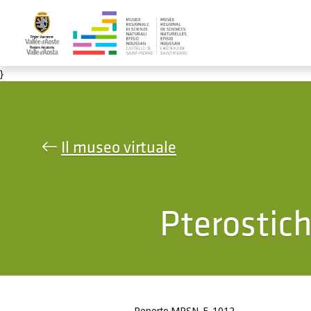
Salta al contenuto principale
}
Il museo virtuale
Pterostic