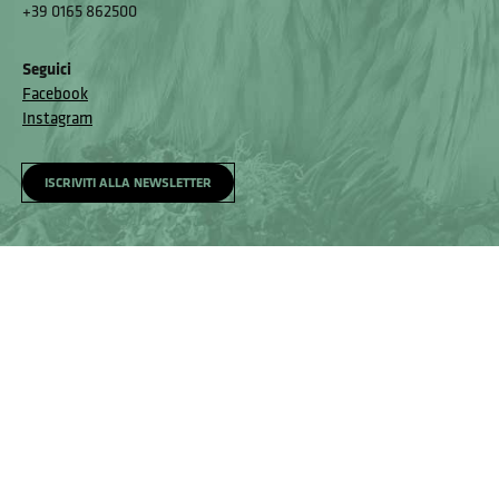
+39 0165 862500
Seguici
Facebook
Instagram
ISCRIVITI ALLA NEWSLETTER
Homepage
Visita
Come raggiungerci
Accessibilità e meccanismo di feedback
Segnala un problema
Privacy policy
© Museo Regionale di Scienze Naturali Eﬁsio Noussan - Regione
Autonoma Valle d’Aosta