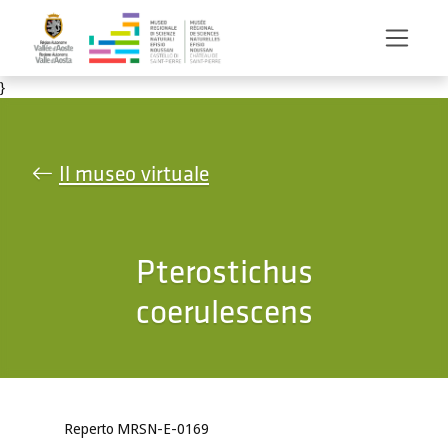
Salta al contenuto principale
}
Il museo virtuale
Pterostichus
coerulescens
Reperto MRSN-E-0169