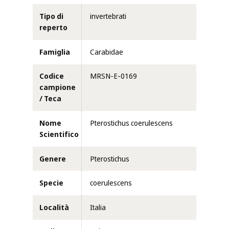
Tipo di
invertebrati
reperto
Famiglia
Carabidae
Codice
MRSN-E-0169
campione
/ Teca
Nome
Pterostichus coerulescens
Scientifico
Genere
Pterostichus
Specie
coerulescens
Località
Italia