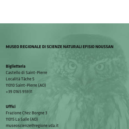
MUSEO REGIONALE DI SCIENZE NATURALI EFISIO NOUSSAN
Biglietteria
Castello di Saint-Pierre
Località Tâche 5
11010 Saint-Pierre (AO)
+39 0165 95931
Uffici
Frazione Chez Borgne 3
11015 La Salle (AO)
museoscienze@regione.vda.it