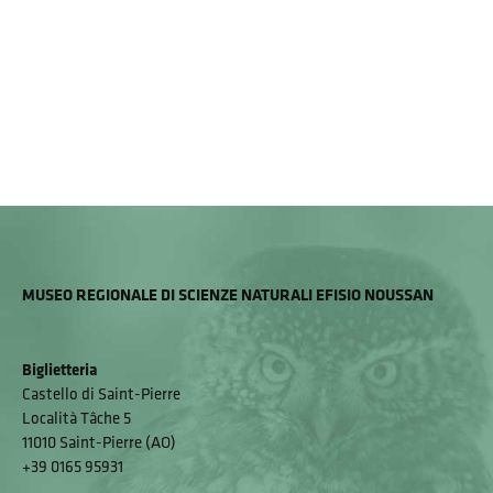
MUSEO REGIONALE DI SCIENZE NATURALI EFISIO NOUSSAN
Biglietteria
Castello di Saint-Pierre
Località Tâche 5
11010 Saint-Pierre (AO)
+39 0165 95931