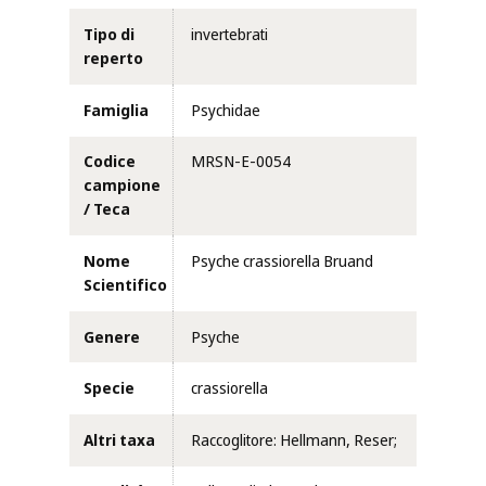
Tipo di
invertebrati
reperto
Famiglia
Psychidae
Codice
MRSN-E-0054
campione
/ Teca
Nome
Psyche crassiorella Bruand
Scientifico
Genere
Psyche
Specie
crassiorella
Altri taxa
Raccoglitore: Hellmann, Reser;