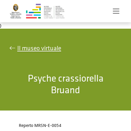
Salta al contenuto principale
}
Il museo virtuale
Psyche crassiorella
Bruand
Reperto MRSN-E-0054