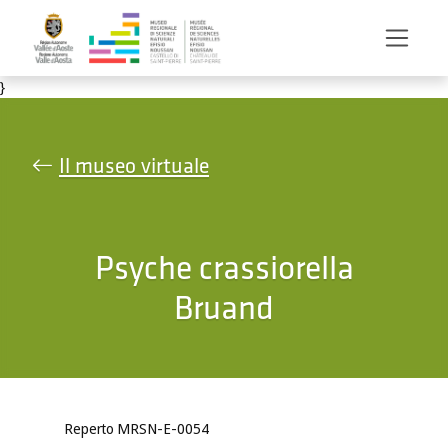
Salta al contenuto principale
}
Il museo virtuale
Psyche crassiorella
Bruand
Reperto MRSN-E-0054