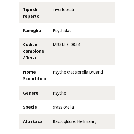
Tipo di
invertebrati
reperto
Famiglia
Psychidae
Codice
MRSN-E-0054
campione
/ Teca
Nome
Psyche crassiorella Bruand
Scientifico
Genere
Psyche
Specie
crassiorella
Altri taxa
Raccoglitore: Hellmann;