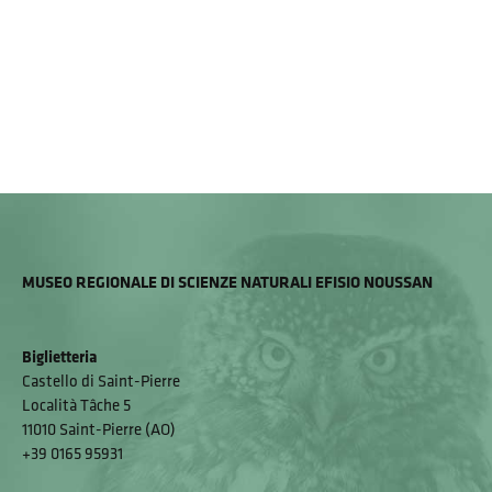
MUSEO REGIONALE DI SCIENZE NATURALI EFISIO NOUSSAN
Biglietteria
Castello di Saint-Pierre
Località Tâche 5
11010 Saint-Pierre (AO)
+39 0165 95931