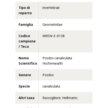
Tipo di
invertebrati
reperto
Famiglia
Geometridae
Codice
MRSN-E-0138
campione
/ Teca
Nome
Psodos canaliculata
Scientifico
Hochenwarth
Genere
Psodos
Specie
canaliculata
Altri taxa
Raccoglitore: Hellmann;