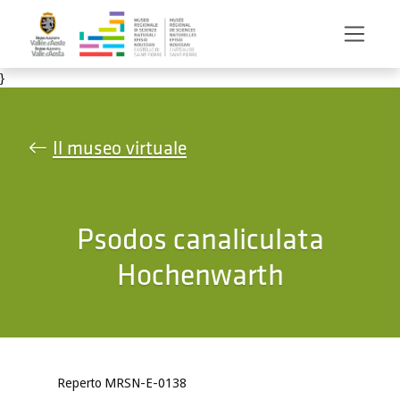
Salta al contenuto principale
}
Il museo virtuale
Psodos canaliculata
Hochenwarth
Reperto MRSN-E-0138