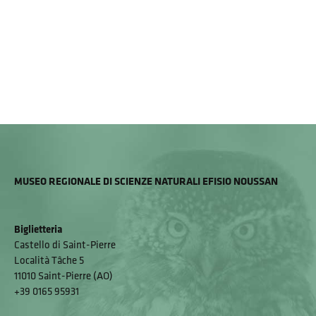
MUSEO REGIONALE DI SCIENZE NATURALI EFISIO NOUSSAN
Biglietteria
Castello di Saint-Pierre
Località Tâche 5
11010 Saint-Pierre (AO)
+39 0165 95931