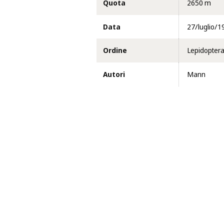
Quota
2650 m
Data
27/luglio/1
Ordine
Lepidopter
Autori
Mann