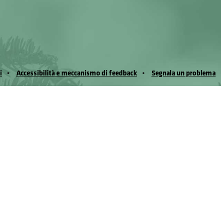
i
Accessibilità e meccanismo di feedback
Segnala un problema
io Noussan - Regione Autonoma Valle d’Aosta