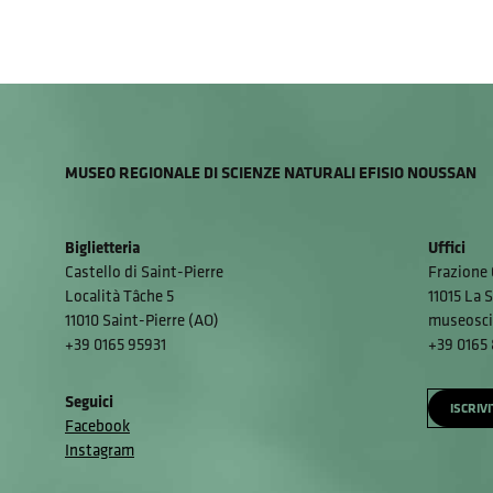
MUSEO REGIONALE DI SCIENZE NATURALI EFISIO NOUSSAN
Biglietteria
Uffici
Castello di Saint-Pierre
Frazione 
Località Tâche 5
11015 La S
11010 Saint-Pierre (AO)
museosci
+39 0165 95931
+39 0165
Seguici
ISCRIV
Facebook
Instagram