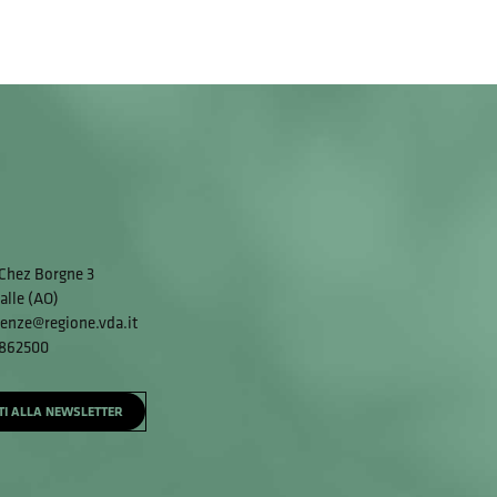
Chez Borgne 3
alle (AO)
enze@regione.vda.it
 862500
ITI ALLA NEWSLETTER