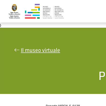
Salta al contenuto principale
}
Il museo virtuale
P