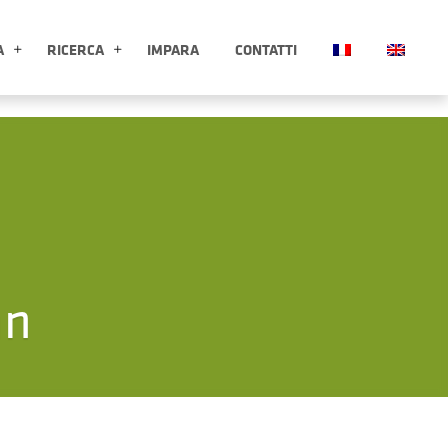
A
RICERCA
IMPARA
CONTATTI
ESPLORA APRI SOTTOMENÙ
RICERCA APRI SOTTOMENÙ
nn