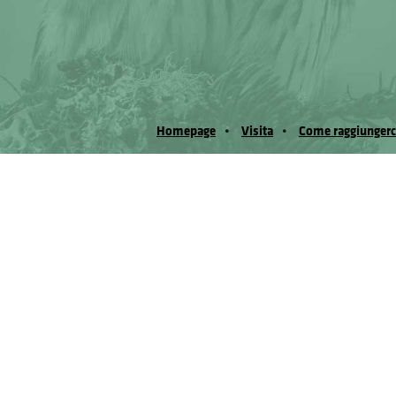
Homepage
Visita
Come raggiungerc
© Museo Regionale di Scienze Naturali Eﬁs