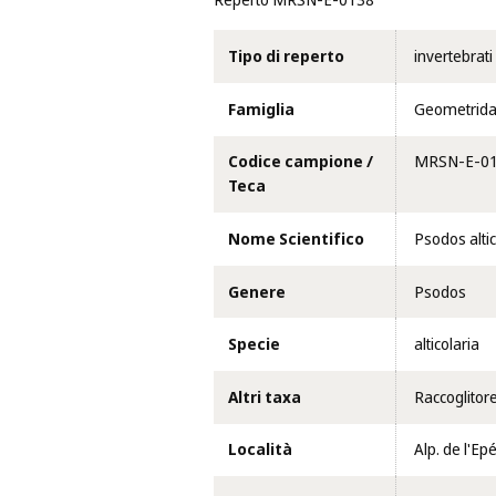
Reperto MRSN-E-0138
Tipo di reperto
invertebrati
Famiglia
Geometrid
Codice campione /
MRSN-E-0
Teca
Nome Scientifico
Psodos alti
Genere
Psodos
Specie
alticolaria
Altri taxa
Raccoglitore
Località
Alp. de l'Epé