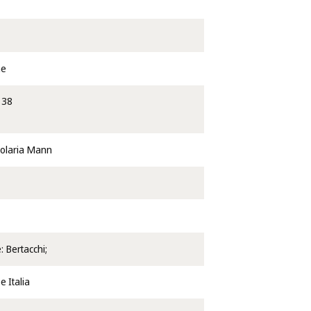
ae
138
colaria Mann
: Bertacchi;
e Italia