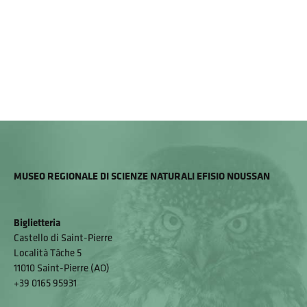
MUSEO REGIONALE DI SCIENZE NATURALI EFISIO NOUSSAN
Biglietteria
Castello di Saint-Pierre
Località Tâche 5
11010 Saint-Pierre (AO)
+39 0165 95931