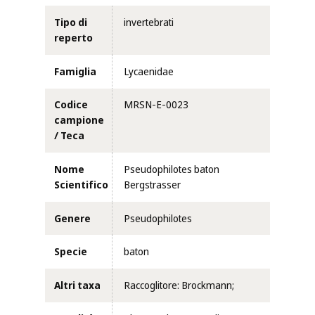
Tipo di
invertebrati
reperto
Famiglia
Lycaenidae
Codice
MRSN-E-0023
campione
/ Teca
Nome
Pseudophilotes baton
Scientifico
Bergstrasser
Genere
Pseudophilotes
Specie
baton
Altri taxa
Raccoglitore: Brockmann;