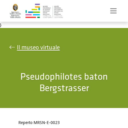
Salta al contenuto principale
}
Il museo virtuale
Pseudophilotes baton
Bergstrasser
Reperto MRSN-E-0023