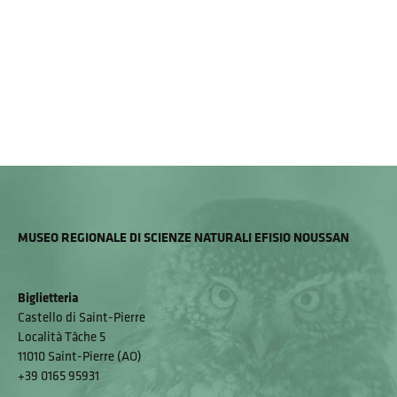
MUSEO REGIONALE DI SCIENZE NATURALI EFISIO NOUSSAN
Biglietteria
Castello di Saint-Pierre
Località Tâche 5
11010 Saint-Pierre (AO)
+39 0165 95931