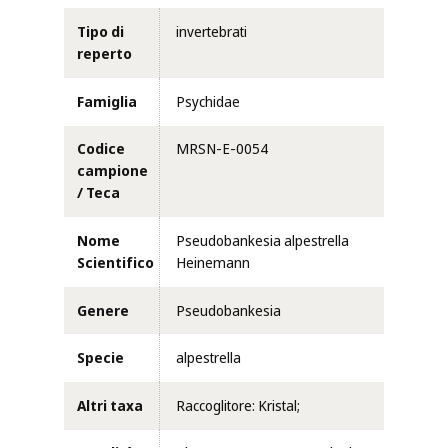
Tipo di
invertebrati
reperto
Famiglia
Psychidae
Codice
MRSN-E-0054
campione
/ Teca
Nome
Pseudobankesia alpestrella
Scientifico
Heinemann
Genere
Pseudobankesia
Specie
alpestrella
Altri taxa
Raccoglitore: Kristal;