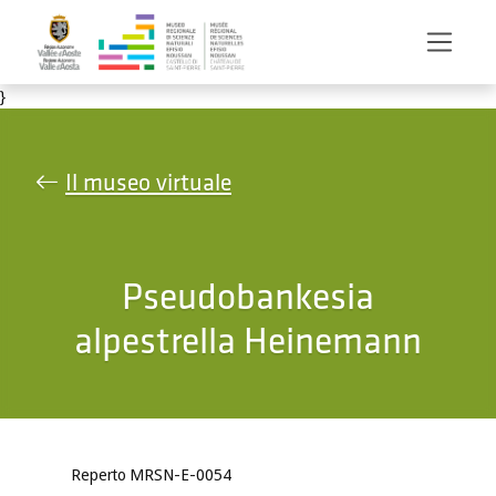
Salta al contenuto principale
}
Il museo virtuale
Pseudobankesia
alpestrella Heinemann
Reperto MRSN-E-0054