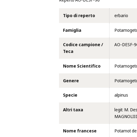
Reperto AO-DESF-96
Tipo di reperto
erbario
Famiglia
Potamoget
Codice campione /
AO-DESF-9
Teca
Nome Scientifico
Potamogeton
Genere
Potamoget
Specie
alpinus
Altri taxa
legit: M. D
MAGNOLIIDAE
Nome francese
Potamot de