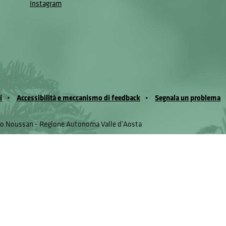
Instagram
i
Accessibilità e meccanismo di feedback
Segnala un problema
io Noussan - Regione Autonoma Valle d’Aosta