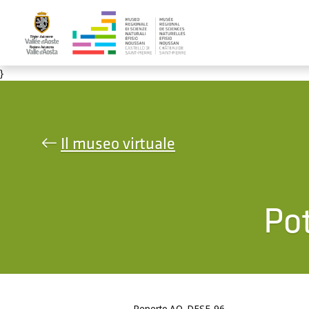
Salta al contenuto principale
}
Il museo virtuale
Po