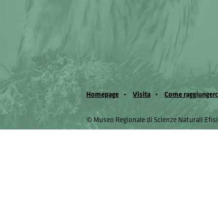
Homepage
Visita
Come raggiungerc
© Museo Regionale di Scienze Naturali Eﬁs