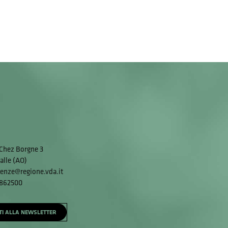
Chez Borgne 3
alle (AO)
enze@regione.vda.it
 862500
ITI ALLA NEWSLETTER