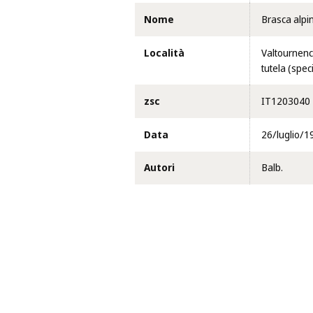
Nome
Brasca alpi
Località
Valtournench
tutela (spec
zsc
IT1203040
Data
26/luglio/1
Autori
Balb.