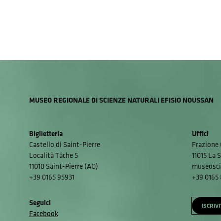
MUSEO REGIONALE DI SCIENZE NATURALI EFISIO NOUSSAN
Biglietteria
Uffici
Castello di Saint-Pierre
Frazione 
Località Tâche 5
11015 La S
11010 Saint-Pierre (AO)
museosci
+39 0165 95931
+39 0165
Seguici
ISCRIV
Facebook