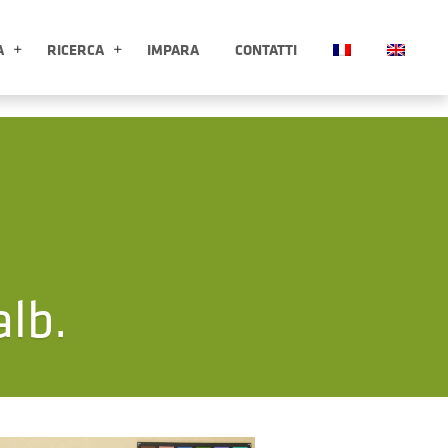
A
RICERCA
IMPARA
CONTATTI
ESPLORA APRI SOTTOMENÙ
RICERCA APRI SOTTOMENÙ
lb.
Clicca per ingrandire l'immagin