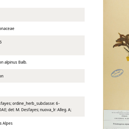
onaceae
6
 alpinus Balb.
on
esfayes; ordine_herb_subclasse: 6-
; det: M. Desfayes; nuova_lr: Alleg. A;
s Alpes